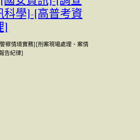
-[國安資訊]-[調查
科學]-[高普考資
]
三等警察情境實務][刑案現場處理、案情
報告紀律]