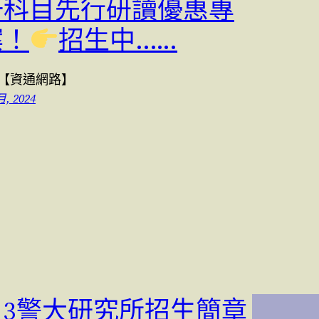
一科目先行研讀優惠專
案！
招生中..….
3【資通網路】
月, 2024
113警大研究所招生簡章