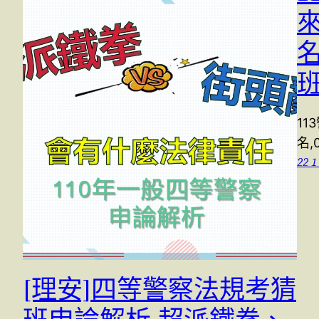
來
名
11
名
22 1
[理安]四等警察法規考猜