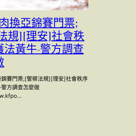
胸肉換亞錦賽門票;
法規][理安]社會秩
護法黃牛-警方調查
做
錦賽門票;[警察法規][理安]社會秩序
-警方調查怎麼做
ww.kfpo…