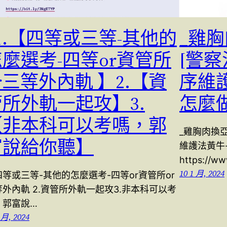
1.【四等或三等-其他的
_雞
麼選考-四等or資管所
[警察
r三等外內軌 】2.【資
序維
管所外軌一起攻】3.
怎麼
【非本科可以考嗎，郭
_雞胸肉換亞
富說給你聽】
維護法黃牛
https://w
10 1 月, 2024
.四等或三等-其他的怎麼選考-四等or資管所or
等外內軌 2.資管所外軌一起攻3.非本科可以考
，郭富說…
 月, 2024