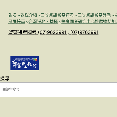
跳
至
報名
課程介紹
三等資訊警察特考
三等資訊警察外軌
主
歷屆榜單
台灣港務、捷運
警察國考研究中心
推薦連結加
要
警察特考國考 (07)9623991 , (07)9763991
內
容
搜尋