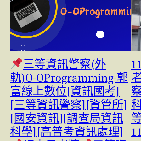
三等資訊警察(外
軌)O-OProgramming-郭
富線上數位[資訊國考]
[三等資訊警察][資管所]
[國安資訊][調查局資訊
科學][高普考資訊處理]
1