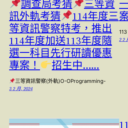
調查局考猜
三等資
訊外軌考猜
114年度三
等資訊警察特考，推出
11
114年度加送113年度隨
2 2 
選一科目先行研讀優惠
專案！
招生中..….
三等資訊警察(外軌)O-OProgramming-
3 2 月, 2024