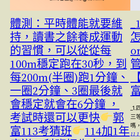
體測：平時體能就要維
_
持，讀書之餘養成運動
怎
的習慣，可以從從每
o
100m穩定跑在30秒，到
每200m(半圈)跑1分鐘、
一圈2分鐘、3圈最後就
會穩定就會在6分鐘 ，
_1
考試時還可以更快
郭
三
嗎
富113考猜班
114加1年
11 1