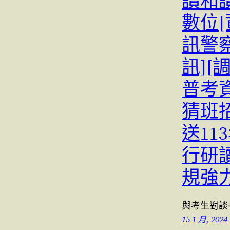
讀和
數位[
訊警察
訊][
普考
猜班
送1
行研
規強
與考生對談
15 1 月, 2024