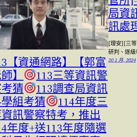
管所]
局資訊
訊處理
[理安][
研判、逐級
113【資通網路】【郭富
30 1 月, 2024
老師】
113三等資訊警
察考猜
113調查局資訊
科學組考猜
114年度三
等資訊警察特考，推出
14年度+送113年度隨選