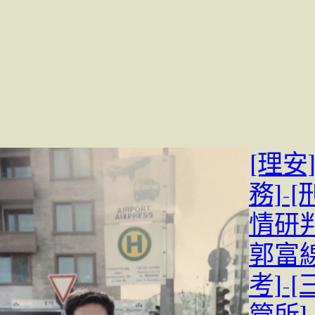
[理安
務]-
情研
郭富
考]-