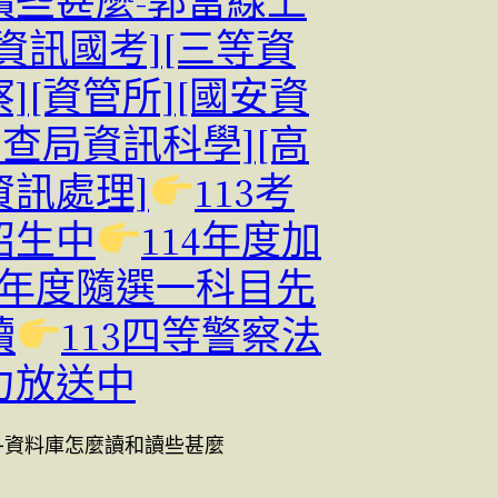
讀些甚麼-郭富線上
資訊國考][三等資
][資管所][國安資
調查局資訊科學][高
資訊處理]
113考
招生中
114年度加
13年度隨選一科目先
讀
113四等警察法
力放送中
-資料庫怎麼讀和讀些甚麼