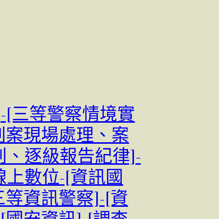
]-[三等警察情境實
[刑案現場處理、案
判、逐級報告紀律]-
線上數位-[資訊國
[三等資訊警察]-[資