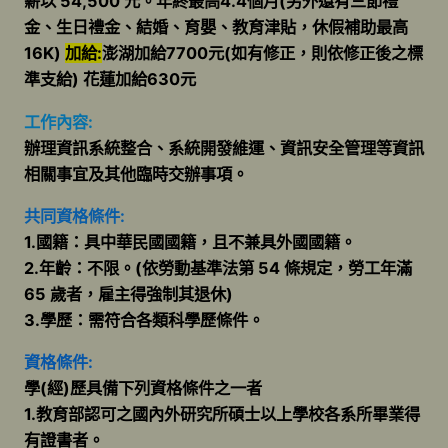
薪以 54,500 元。年終最高4.4個月(另外還有三節禮
金、生日禮金、結婚、育嬰、教育津貼，休假補助最高
16K)
加給:
澎湖加給7700元(如有修正，則依修正後之標
準支給) 花蓮加給630元
工作內容:
辦理資訊系統整合、系統開發維運、資訊安全管理等資訊
相關事宜及其他臨時交辦事項。
共同資格條件:
1.國籍：具中華民國國籍，且不兼具外國國籍。
2.年齡：不限。(依勞動基準法第 54 條規定，勞工年滿
65 歲者，雇主得強制其退休)
3.學歷：需符合各類科學歷條件。
資格條件:
學(經)歷具備下列資格條件之一者
1.教育部認可之國內外研究所碩士以上學校各系所畢業得
有證書者。