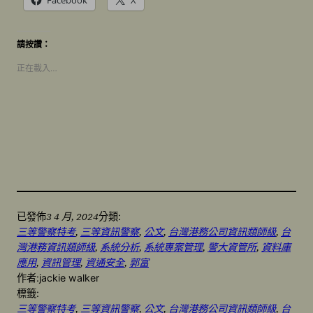
Facebook
X
請按讚：
正在載入…
3 4 月, 2024
已發佈
分類:
三等警察特考
, 
三等資訊警察
, 
公文
, 
台灣港務公司資訊類師級
, 
台
灣港務資訊類師級
, 
系統分析
, 
系統專案管理
, 
警大資管所
, 
資料庫
應用
, 
資訊管理
, 
資通安全
, 
郭富
作者:
jackie walker
標籤:
三等警察特考
, 
三等資訊警察
, 
公文
, 
台灣港務公司資訊類師級
, 
台