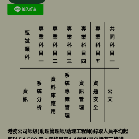
專
專
專
專
專
共
甄
業
業
業
業
業
同
試
科
科
科
科
科
科
類
目
目
目
目
目
目
科
一
二
三
四
五
一
系
資
系
統
資
資
料
資
統
專
訊
通
公
庫
訊
分
案
管
安
文
應
析
管
理
全
用
理
港務公司師級(助理管理師/助理工程師)錄取人員平均起