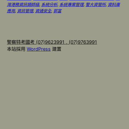
灣港務資訊類師級
, 
系統分析
, 
系統專案管理
, 
警大資管所
, 
資料庫
應用
, 
資訊管理
, 
資通安全
, 
郭富
警察特考國考 (07)9623991 , (07)9763991
本站採用
WordPress
建置