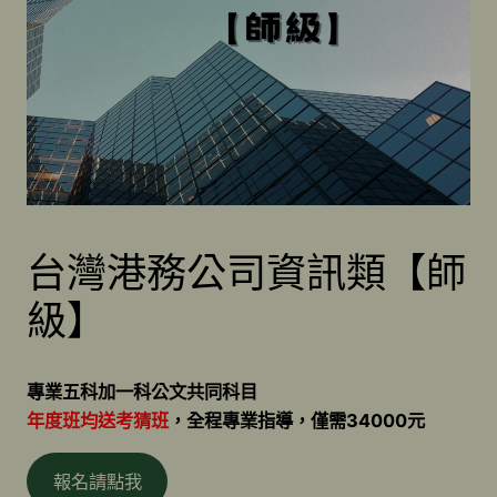
台灣港務公司資訊類【師
級】
專業五科加一科公文共同科目
年度班均送考猜班
，全程專業指導，僅需34000元
報名請點我