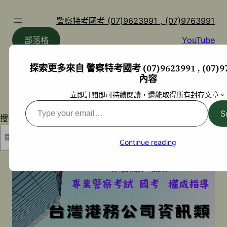
跳
至
警察特考國考 (07)9623991 , (07)9763991
主
部落格
YouTube
要
內
探索更多來自 警察特考國考 (07)9623991 , (07)97
容
內容
立即訂閱即可持續閱讀，還能取得所有封存文章。
Type
S
搜尋
your
email…
搜尋
Continue reading