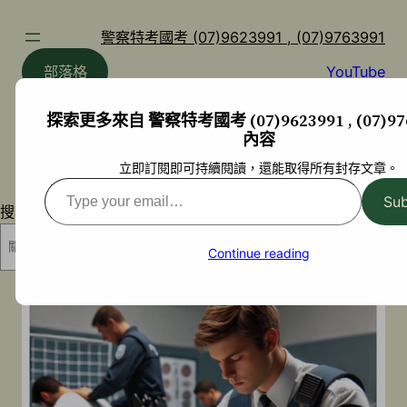
跳
至
警察特考國考 (07)9623991 , (07)9763991
主
部落格
YouTube
要
內
探索更多來自 警察特考國考 (07)9623991 , (07)97
容
內容
立即訂閱即可持續閱讀，還能取得所有封存文章。
Type
Sub
搜尋
your
email…
搜尋
Continue reading