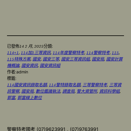
14 2 月, 2025
已發佈
分類:
114+1
, 
114加1三等資訊
, 
114年度警察特考
, 
114警察特考
, 
115
, 
115特殊方案
, 
國安
, 
國安三等
, 
國安三等資訊組
, 
國安局
, 
國安計算
機概論
, 
國安資訊
, 
國安資訊組
作者:
admin
標籤:
114國安資訊錄取名額
, 
114警特錄取名額
, 
三等警察特考
, 
三等資
訊警察
, 
國安局
, 
數位鑑識執法
, 
調查局
, 
警大資管所
, 
資訊科學組
, 
郭富
, 
郭富線上數位
警察特考國考 (07)9623991 , (07)9763991