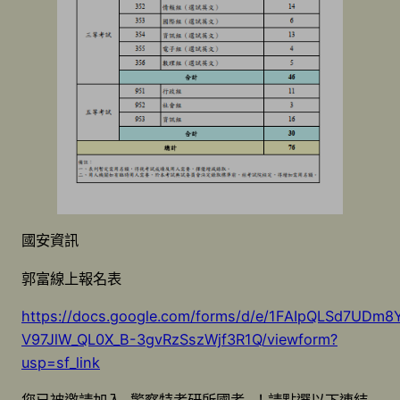
國安資訊
郭富線上報名表
https://docs.google.com/forms/d/e/1FAIpQLSd7UDm8
V97JlW_QL0X_B-3gvRzSszWjf3R1Q/viewform?
usp=sf_link