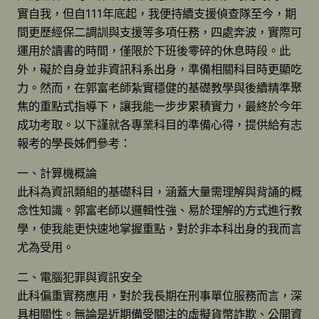
實自我，但自111年底起，我便持續支援偵查隊至今，期
間更歷經保二調訓與支援等多項任務，四處奔波，實際可
運用於讀書的時間，僅限於下班後零碎的休息時段。此
外，礙於自身並非資訊科系出身，準備相關科目時更顯吃
力。然而，在郭富老師紮實穩健的基礎教學與後續精準聚
焦的重點式指導下，讓我能一步步累積實力，最終於今年
成功考取。以下謹就各專業科目的準備心得，提供給有志
報考的學長姊們參考：
一、計算機概論
此科為資訊類組的基礎科目，涵蓋大量需理解與背誦的概
念性知識。郭富老師以邏輯性強、易於理解的方式進行教
學，使我能更快速地掌握重點，對於非本科出身的我而言
尤為受用。
二、電腦犯罪與資訊安全
此科偏重實務應用，對於我長期在刑事單位服務而言，深
具相關性。無論是近期備受關注的虛擬貨幣詐欺、公開資