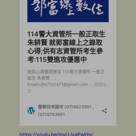
https://youtu.be/mvUJxaPwHsc