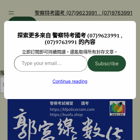
跳
至
警察特考國考 (07)9623991 , (07)9763991
主
部落格
YouTube
要
探索更多來自 警察特考國考 (07)9623991 ,
內
(07)9763991 的內容
容
立即訂閱即可持續閱讀，還能取得所有封存文章。
Type
Subscribe
your
搜尋
email…
Continue reading
搜尋