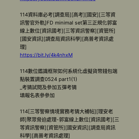
114資料庫必考[調查局][高考][國安][三等資
訊警官外軌]FD minimal set第三正規化郭富
線上數位[資訊國考][三等資訊警察][資管所]
[國安資訊][調查局資訊科學][高普考資訊處
理]
https://bit.ly/4k4nhxM
114數位鑑識框架如何系統化虛擬貨幣錢包端
點裝置調查0524 part1(1)
_考猜試閱及參加五彈考猜
填報名表參參加
114[三等警察情境實務考猜大補帖][理安老
師]聚眾脅迫處理-郭富線上數位[資訊國考][三
等資訊警察][資管所][國安資訊][調查局資訊
科學][高普考資訊處理]