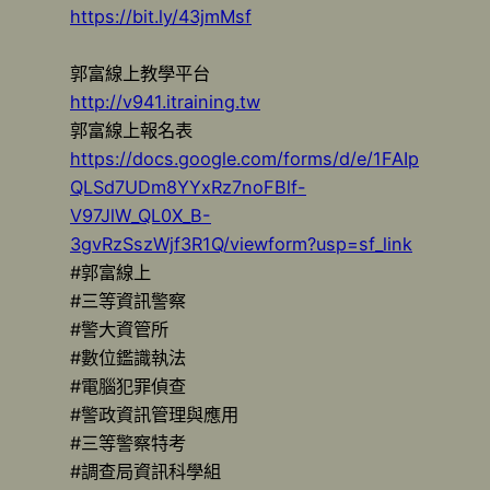
https://bit.ly/43jmMsf
郭富線上教學平台
http://v941.itraining.tw
郭富線上報名表
https://docs.google.com/forms/d/e/1FAIp
QLSd7UDm8YYxRz7noFBlf-
V97JlW_QL0X_B-
3gvRzSszWjf3R1Q/viewform?usp=sf_link
#郭富線上
#三等資訊警察
#警大資管所
#數位鑑識執法
#電腦犯罪偵查
#警政資訊管理與應用
#三等警察特考
#調查局資訊科學組