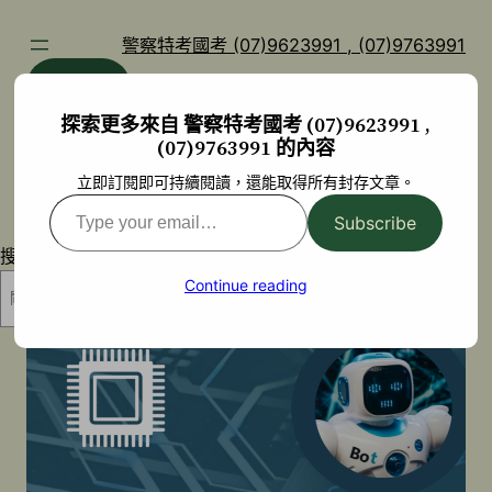
跳
至
警察特考國考 (07)9623991 , (07)9763991
主
部落格
YouTube
要
探索更多來自 警察特考國考 (07)9623991 ,
內
(07)9763991 的內容
容
立即訂閱即可持續閱讀，還能取得所有封存文章。
Type
Subscribe
your
搜尋
email…
Continue reading
搜尋