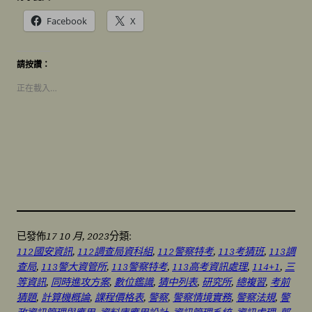
Facebook
X
請按讚：
正在載入…
17 10 月, 2023
已發佈
分類:
112國安資訊
, 
112調查局資科組
, 
112警察特考
, 
113考猜班
, 
113調
查局
, 
113警大資管所
, 
113警察特考
, 
113高考資訊處理
, 
114+1
, 
三
等資訊
, 
同時進攻方案
, 
數位鑑識
, 
猜中列表
, 
研究所
, 
總複習
, 
考前
猜題
, 
計算機概論
, 
課程價格表
, 
警察
, 
警察情境實務
, 
警察法規
, 
警