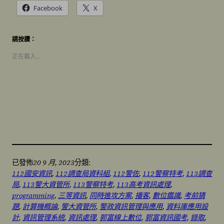
Facebook
X
請按讚：
正在載入…
20 9 月, 2023
已發佈
分類:
112國安資訊
, 
112調查局資科組
, 
112警佐
, 
112警察特考
, 
113調查
局
, 
113警大資管所
, 
113警察特考
, 
113高考資訊處理
, 
programming
, 
三等資訊
, 
同時進攻方案
, 
播客
, 
數位鑑識
, 
考前猜
題
, 
計算機概論
, 
警大資管所
, 
警政資訊管理與應用
, 
資料庫應用設
計
, 
資訊管理系統
, 
資訊處理
, 
郭富線上數位
, 
郭富資訊國考
, 
錄取
, 