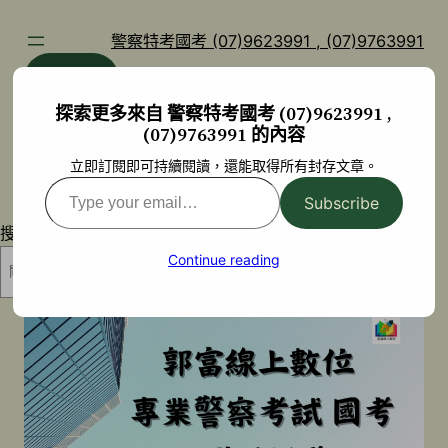
跳
至
警察特考國考 (07)9623991 , (07)9763991
主
部落格
YouTube
要
探索更多來自 警察特考國考 (07)9623991 ,
內
(07)9763991 的內容
容
立即訂閱即可持續閱讀，還能取得所有封存文章。
Type
Subscribe
your
搜尋
email…
Continue reading
搜尋