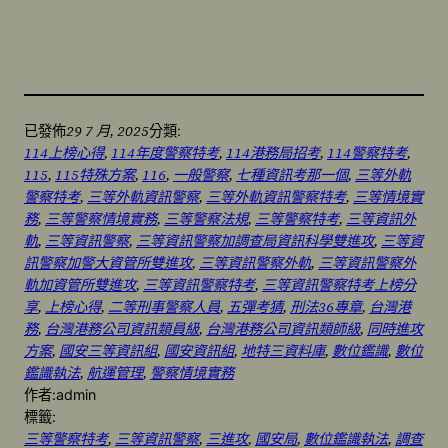
29 7 月, 2025
已發佈
分類:
114上榜心得
, 
114年度警察特考
, 
114港務局招考
, 
114警察特考
, 
115
, 
115特殊方案
, 
116
, 
一般警察
, 
七種資訊考那一個
, 
三等外軌
警察特考
, 
三等外軌資訊警察
, 
三等外軌資訊警察特考
, 
三等情境實
務
, 
三等警察情境實務
, 
三等警察法規
, 
三等警察特考
, 
三等資訊外
軌
, 
三等資訊警察
, 
三等資訊警察加調查局資訊科學雙進攻
, 
三等資
訊警察加警大資管所雙進攻
, 
三等資訊警察外軌
, 
三等資訊警察外
軌加資管所雙進攻
, 
三等資訊警察特考
, 
三等資訊警察特考上榜分
享
, 
上榜心得
, 
二等刑事警察人員
, 
五彈考猜
, 
刑法36專章
, 
台灣港
務
, 
台灣港務公司資訊類員級
, 
台灣港務公司資訊類師級
, 
同時進攻
方案
, 
國安三等資訊組
, 
國安資訊組
, 
地特三資料庫
, 
數位鑑識
, 
數位
鑑識執法
, 
航運管理
, 
警察情境實務
作者:
admin
標籤:
三等警察特考
, 
三等資訊警察
, 
三進攻
, 
國安局
, 
數位鑑識執法
, 
調查