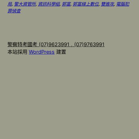
局
, 
警大資管所
, 
資訊科學組
, 
郭富
, 
郭富線上數位
, 
雙進攻
, 
電腦犯
罪偵查
警察特考國考 (07)9623991 , (07)9763991
本站採用
WordPress
建置