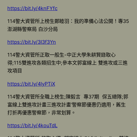
https://bit.ly/4knFYfc
114警大資管所上榜生鄭睦羽：我的準備心法公開！專35
澎湖縣警察局 白沙分局
https://bit.ly/3I3f3Yn
114警大資管所正取一般生-中正大學朱耕賢錄取心
得;115雙進攻各類招生中;參本文郭富線上 雙進攻或三進
攻項目
https://bit.ly/4lyPTiX
114警大資管所全職上榜生;陳毅言 專37期 保五總隊;郭
富線上雙進攻計畫三進攻計畫’警察節優惠仍適用，舊生
打折再優惠警察節，非常划算。
https://bit.ly/4kouTdL