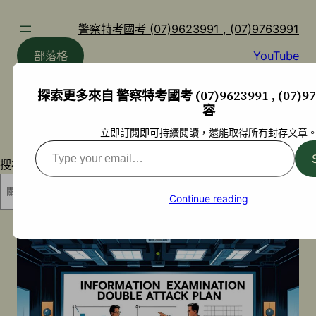
跳
至
警察特考國考 (07)9623991 , (07)9763991
主
部落格
YouTube
要
內
探索更多來自 警察特考國考 (07)9623991 , (07)97
容
容
立即訂閱即可持續閱讀，還能取得所有封存文章
Type
搜尋
your
email…
搜尋
Continue reading