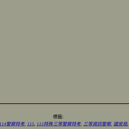
標籤:
114警察特考
, 
115
, 
115特殊
三等警察特考
, 
三等資訊警察
, 
國安局
,