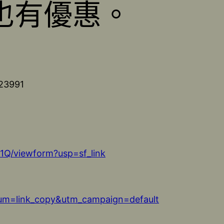
也有優惠。
3991
Q/viewform?usp=sf_link
ium=link_copy&utm_campaign=default