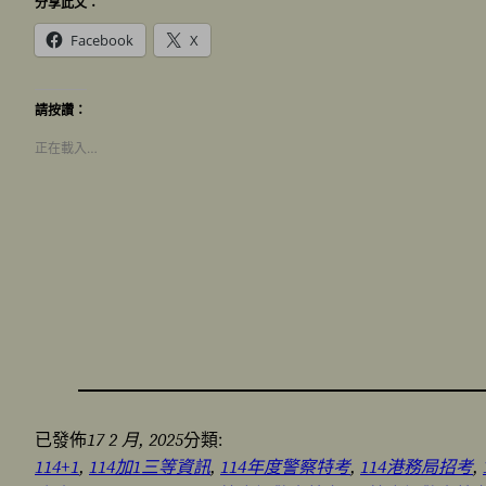
分享此文：
Facebook
X
請按讚：
正在載入…
17 2 月, 2025
已發佈
分類:
114+1
, 
114加1三等資訊
, 
114年度警察特考
, 
114港務局招考
, 