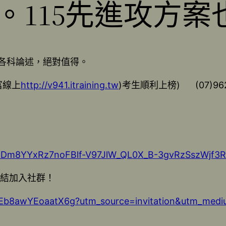
。115先進攻方案
，各科論述，絕對值得。
富線上
http://v941.itraining.tw
)考生順利上榜) (07)962
d7UDm8YYxRz7noFBlf-V97JlW_QL0X_B-3gvRzSszWjf3R1
連結加入社群！
NliEb8awYEoaatX6g?utm_source=invitation&utm_med