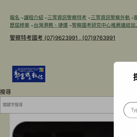
跳
至
報名
課程介紹
三等資訊警察特考
三等資訊警察外軌
主
歷屆榜單
台灣港務、捷運
警察國考研究中心
推薦連結加
要
警察特考國考 (07)9623991 , (07)9763991
內
容
搜尋
Type
your
emai