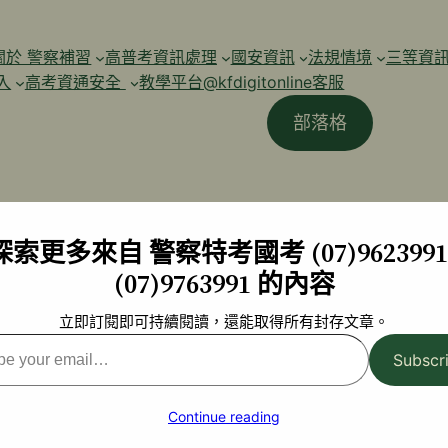
關於 警察補習
高普考資訊處理
國安資訊
法規情境
三等資
入
高考資通安全
教學平台@kfdigitonline客服
部落格
探索更多來自 警察特考國考 (07)9623991 
(07)9763991 的內容
立即訂閱即可持續閱讀，還能取得所有封存文章。
Subscr
l…
Continue reading