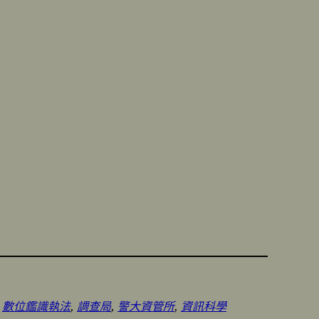
 
數位鑑識執法
, 
調查局
, 
警大資管所
, 
資訊科學