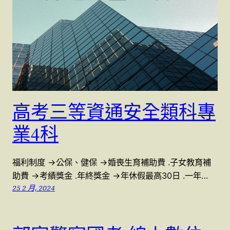
高考三等資通安全類科專
業4科
福利制度 →公保、健保 →婚喪生育補助費 .子女教育補
助費 →考績獎金 .年終獎金 →年休假最高30日 .一年…
25 2 月, 2024