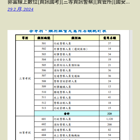
郭富線上數位[資訊國考][三等資訊警察][資管所][國安…
29 2 月, 2024