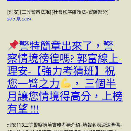
[理安][三等警察法規][社會秩序維護法-實體部分]
20 3 月, 2024
警特簡章出來了，警
察情境徬徨嗎? 郭富線上-
理安-【強力考猜班】祝
您一臂之力
， 三個半
月讓您情境得高分，上榜
有望 !!!
理安113三等警察情境實務考猜介紹-填報名表速速準備-