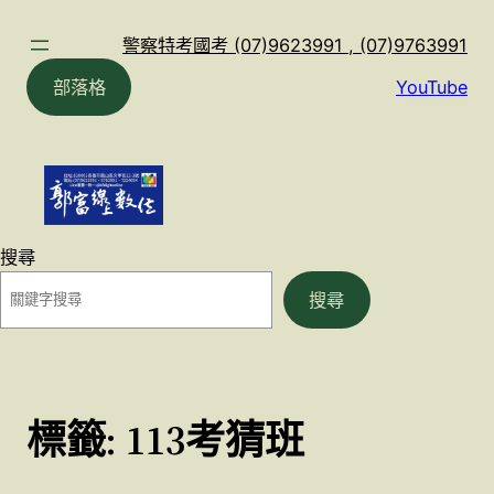
跳
至
警察特考國考 (07)9623991 , (07)9763991
主
部落格
YouTube
要
內
容
搜尋
搜尋
標籤:
113考猜班