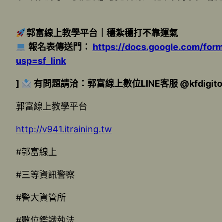
郭富線上教學平台｜穩紮穩打不靠運氣
報名表傳送門：
https://docs.google.com/f
usp=sf_link
]
有問題請洽：郭富線上數位LINE客服 @kfdigito
郭富線上教學平台
http://v941.itraining.tw
#郭富線上
#三等資訊警察
#警大資管所
#數位鑑識執法