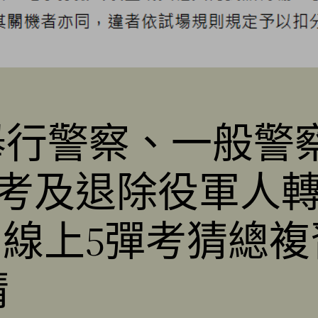
日舉行警察、一般
考及退除役軍人
富線上5彈考猜總
猜