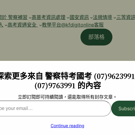
關於 警察補習
高普考資訊處理
國安資訊
法規情境
三等資
入
高考資通安全
教學平台@kfdigitonline客服
部落格
探索更多來自 警察特考國考 (07)9623991 
(07)9763991 的內容
立即訂閱即可持續閱讀，還能取得所有封存文章。
Subscr
l…
Continue reading