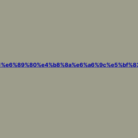
ae%a1%e6%89%80%e4%b8%8a%e6%a6%9c%e5%b