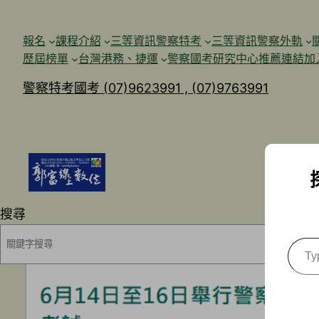
跳
至
報名
課程介紹
三等資訊警察特考
三等資訊警察外軌
主
歷屆榜單
台灣港務、捷運
警察國考研究中心
推薦連結加
要
警察特考國考 (07)9623991 , (07)9763991
內
容
搜尋
Type
your
emai