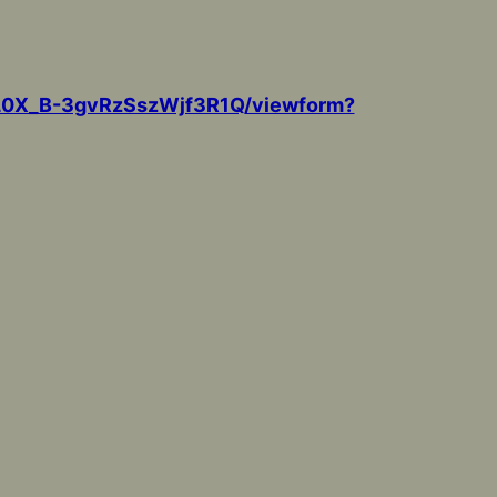
QL0X_B-3gvRzSszWjf3R1Q/viewform?
。