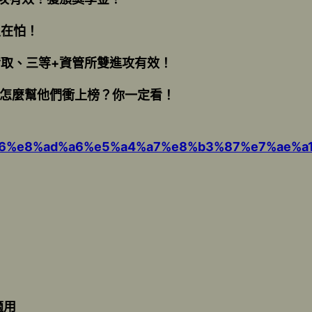
沒在怕！
取、三等+資管所雙進攻有效！
上怎麼幫他們衝上榜？你一定看！
%ba%a6%e8%ad%a6%e5%a4%a7%e8%b3%87%e7%
適用