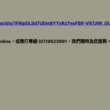
orms/d/e/1FAIpQLSd7UDm8YYxRz7noFBlf-V97JlW_
nline，或撥打專線 (07)9623991，我們隨時為您服務