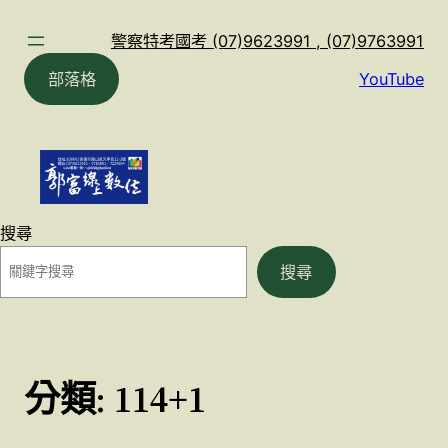
跳
至
警察特考國考 (07)9623991 , (07)9763991
主
部落格
YouTube
要
內
容
搜尋
搜尋
分類:
114+1