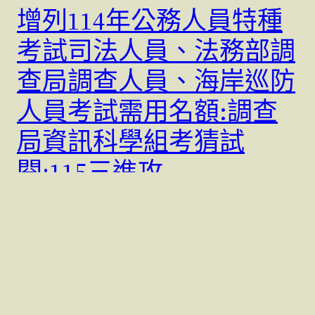
增列114年公務人員特種
考試司法人員、法務部調
查局調查人員、海岸巡防
人員考試需用名額:調查
局資訊科學組考猜試
閱;115三進攻
114警大資管所雙進攻考生許根源錄取心得:115雙進攻三
進攻仍適用警察節優惠@kfdigitonline 郭富…
5 7 月, 2025