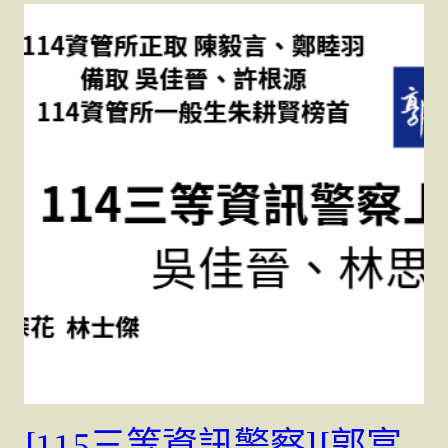
[115三等資訊警察][郭富