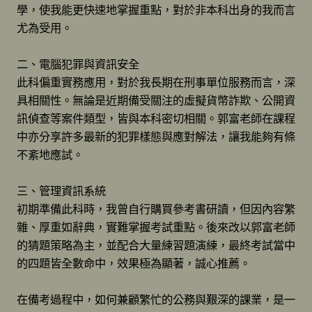
學，使我能更快速地掌握重點，對於非本科出身的我而言
尤為受用。
二、電腦犯罪與資訊安全
此科偏重實務應用，對於我長期在刑事單位服務而言，深
具相關性。無論是近期備受關注的虛擬貨幣詐欺、公開資
訊偵查等案件類型，皆與本科密切相關。郭富老師在課程
中亦分享許多最新的犯罪樣態與應對解法，讓我能夠有條
不紊地應試。
三、管理資訊系統
初期準備此科時，我曾自行購買參考書研讀，但因內容繁
雜、厚重如辭典，實難掌握考試重點。後來改以郭富老師
的猜題策略為主，並配合大量練習題演練，最終考試當中
的四題皆全數命中，效果極為顯著，誠心推薦。
在備考過程中，如何兼顧繁忙的公務與艱深的課業，是一