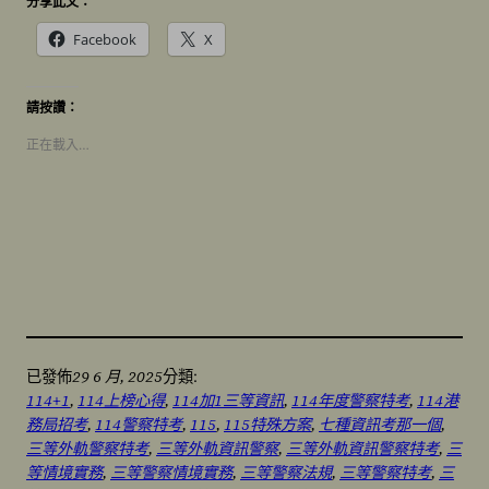
分享此文：
Facebook
X
請按讚：
正在載入…
29 6 月, 2025
已發佈
分類:
114+1
, 
114上榜心得
, 
114加1三等資訊
, 
114年度警察特考
, 
114港
務局招考
, 
114警察特考
, 
115
, 
115特殊方案
, 
七種資訊考那一個
, 
三等外軌警察特考
, 
三等外軌資訊警察
, 
三等外軌資訊警察特考
, 
三
等情境實務
, 
三等警察情境實務
, 
三等警察法規
, 
三等警察特考
, 
三