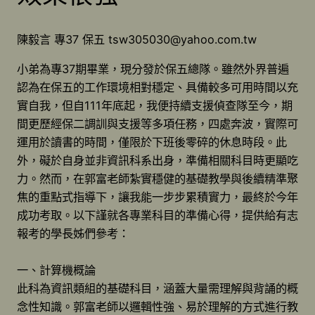
陳毅言 專37 保五 tsw305030@yahoo.com.tw
小弟為專37期畢業，現分發於保五總隊。雖然外界普遍
認為在保五的工作環境相對穩定、具備較多可用時間以充
實自我，但自111年底起，我便持續支援偵查隊至今，期
間更歷經保二調訓與支援等多項任務，四處奔波，實際可
運用於讀書的時間，僅限於下班後零碎的休息時段。此
外，礙於自身並非資訊科系出身，準備相關科目時更顯吃
力。然而，在郭富老師紮實穩健的基礎教學與後續精準聚
焦的重點式指導下，讓我能一步步累積實力，最終於今年
成功考取。以下謹就各專業科目的準備心得，提供給有志
報考的學長姊們參考：
一、計算機概論
此科為資訊類組的基礎科目，涵蓋大量需理解與背誦的概
念性知識。郭富老師以邏輯性強、易於理解的方式進行教