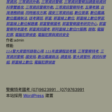
等資訊
, 
三等資訊外軌
, 
三等資訊警察
, 
三等資訊警察加調查局資訊
科學雙進攻
, 
三等資訊警察外軌
, 
三等資訊警察特考
, 
五彈考猜
, 
台
灣港務師級
, 
同時進攻方案
, 
國安三等資訊組
, 
數位簽章
, 
數位鑑識
, 
數位鑑識執法
, 
送考猜班
, 
郭富
, 
郭富線上數位
, 
郭富線上數位學習
, 
郭富線上數位解題書
, 
郭富警察國考
, 
郭富警察國考研究中心
, 
郭富
警察特考國考
, 
郭富資訊國考
, 
郭阿富線上數位IT服務
, 
錄取
, 
電腦
犯罪
, 
電腦犯罪偵查
, 
電腦犯罪與資訊安全
作者:
admin
標籤:
114警大資管所錄取心得
, 
115年度課程送考猜
, 
三等警察特考
, 
三
等資訊警察
, 
國安局
, 
數位鑑識執法
, 
調查局
, 
警大資管所
, 
資訊科學
組
, 
郭富線上數位
, 
電腦犯罪偵查
警察特考國考 (07)9623991 , (07)9763991
本站採用
WordPress
建置