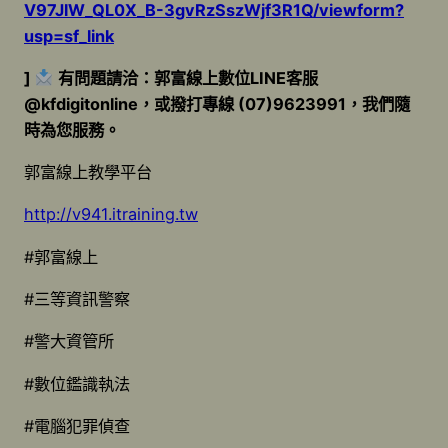
V97JlW_QL0X_B-3gvRzSszWjf3R1Q/viewform?
usp=sf_link
]
有問題請洽：郭富線上數位LINE客服
@kfdigitonline，或撥打專線 (07)9623991，我們隨
時為您服務。
郭富線上教學平台
http://v941.itraining.tw
#郭富線上
#三等資訊警察
#警大資管所
#數位鑑識執法
#電腦犯罪偵查