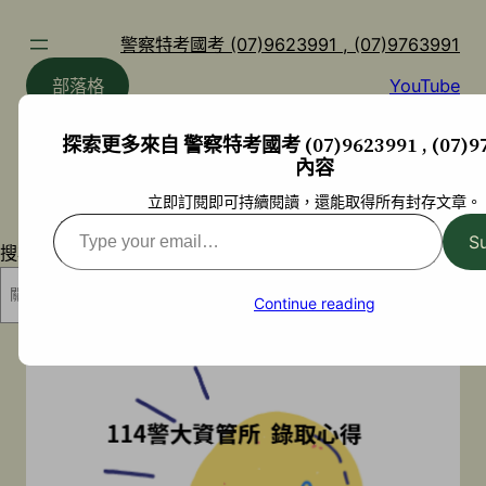
跳
至
警察特考國考 (07)9623991 , (07)9763991
主
部落格
YouTube
要
內
探索更多來自 警察特考國考 (07)9623991 , (07)97
容
內容
立即訂閱即可持續閱讀，還能取得所有封存文章。
Type
S
搜尋
your
email…
搜尋
Continue reading