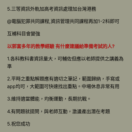
5.三等資訊外軌加高考資訊處理加台灣港務
@電腦犯罪共同課程,資訊管理共同課程再加1-2科即可
互補科目會變強
以郭富多年的教學經驗 有什麼建議給準備考試的人?
1.各科教科書資訊量大，可輔佐但應以老師提供之講義為
準
2.平時之重點解題應有適切之筆記，範圍歸納，手寫或
app均可，大範圍可快速找出重點。中場休息非常有用
3.維持適當體能，均衡運動，長期抗戰。
4.有問題就提問，與老師互動，激盪產出潛在考題
5.祝您成功