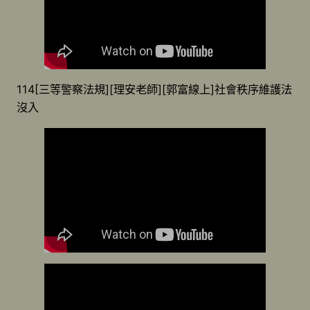
114[三等警察法規][理安老師][郭富線上]社會秩序維護法
沒入