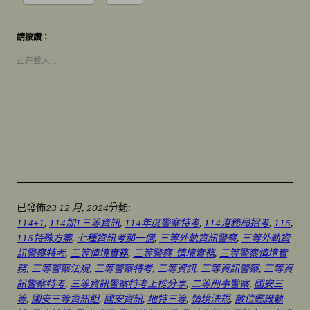
請按讚：
正在載入…
23 12 月, 2024
已發佈
分類:
114+1
, 
114加1三等資訊
, 
114年度警察特考
, 
114港務局招考
, 
115
, 
115特殊方案
, 
七種資訊考那一個
, 
三等外軌資訊警察
, 
三等外軌資
訊警察特考
, 
三等情境實務
, 
三等警察˙情境實務
, 
三等警察情境實
務
, 
三等警察法規
, 
三等警察特考
, 
三等資訊
, 
三等資訊警察
, 
三等資
訊警察特考
, 
三等資訊警察特考上榜分享
, 
二等刑事警察
, 
國安三
等
, 
國安三等資訊組
, 
國安資訊
, 
地特三等
, 
情境法規
, 
數位鑑識執