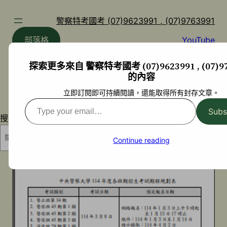
跳
至
警察特考國考 (07)9623991 , (07)9763991
主
部落格
YouTube
要
內
探索更多來自 警察特考國考 (07)9623991 , (07)97
容
的內容
立即訂閱即可持續閱讀，還能取得所有封存文章。
Type
Subs
your
搜尋
email…
搜尋
Continue reading