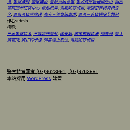
法
, 
警察法規
, 
警察補習
, 
警政資訊管理
, 
警政資訊管理與應用
, 
郭富
警察國考研究中心
, 
電腦犯罪
, 
電腦犯罪偵查
, 
電腦犯罪與資訊安
全
, 
高普考資訊處理
, 
高考三等資訊處理
, 
高考三等資通安全類科
作者:
admin
標籤:
三等警察特考
, 
三等資訊警察
, 
國安局
, 
數位鑑識執法
, 
調查局
, 
警大
資管所
, 
資訊科學組
, 
郭富線上數位
, 
電腦犯罪偵查
警察特考國考 (07)9623991 , (07)9763991
本站採用
WordPress
建置