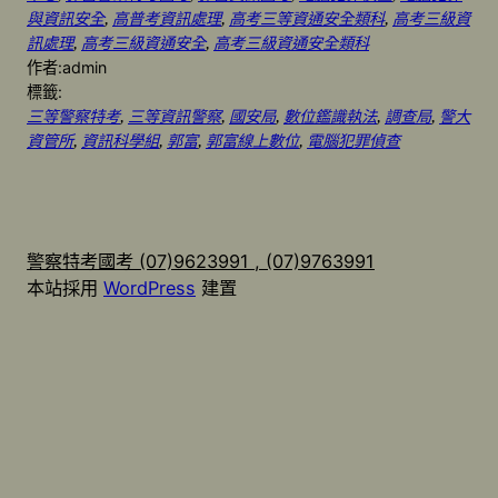
與資訊安全
, 
高普考資訊處理
, 
高考三等資通安全類科
, 
高考三級資
訊處理
, 
高考三級資通安全
, 
高考三級資通安全類科
作者:
admin
標籤:
三等警察特考
, 
三等資訊警察
, 
國安局
, 
數位鑑識執法
, 
調查局
, 
警大
資管所
, 
資訊科學組
, 
郭富
, 
郭富線上數位
, 
電腦犯罪偵查
警察特考國考 (07)9623991 , (07)9763991
本站採用
WordPress
建置