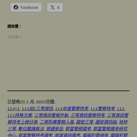
Facebook
X
請按讚：
正在載入…
25 2 月, 2025
已發佈
分類:
114+1
, 
114加1三等資訊
, 
114年度警察特考
, 
114警察特考
, 
115
, 
115特殊方案
, 
三等資訊警察外軌
, 
三等資訊警察特考
, 
三等資訊警
察特考上榜分享
, 
二等刑事警察人員
, 
國安三等
, 
國安資訊組
, 
地特
三等
, 
數位鑑識執法
, 
資通安全
, 
郭富警察國考
, 
郭富警察國考研究
中心
, 
郭富警察特考國考
, 
郭富資訊國考
, 
電腦犯罪偵查
, 
電腦犯罪