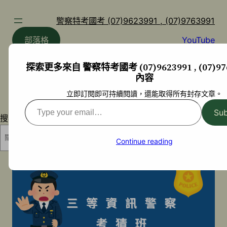
跳
至
警察特考國考 (07)9623991 , (07)9763991
主
部落格
YouTube
要
內
探索更多來自 警察特考國考 (07)9623991 , (07)97
容
內容
立即訂閱即可持續閱讀，還能取得所有封存文章。
Type
Sub
搜尋
your
email…
搜尋
Continue reading