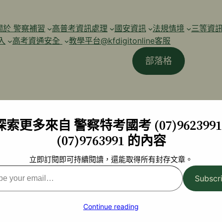
關於 警察補習
高普考資訊處理
國安資訊
法規情境
三等資
入
高考資通安全
教學平台@kfdigitonline客服
部落格
探索更多來自 警察特考國考 (07)9623991 
(07)9763991 的內容
立即訂閱即可持續閱讀，還能取得所有封存文章。
Subscr
l…
Continue reading