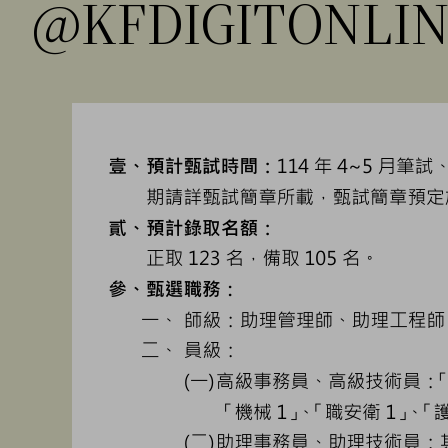
@KFDIGITONLI