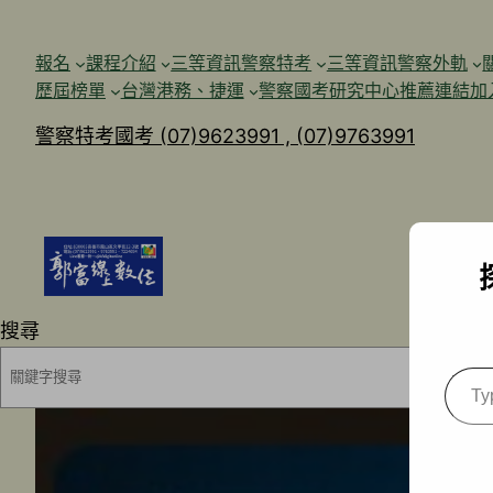
跳
至
報名
課程介紹
三等資訊警察特考
三等資訊警察外軌
主
歷屆榜單
台灣港務、捷運
警察國考研究中心
推薦連結加
要
警察特考國考 (07)9623991 , (07)9763991
內
容
搜尋
Type
your
emai