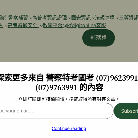
關於 警察補習
高普考資訊處理
國安資訊
法規情境
三等資
入
高考資通安全
教學平台@kfdigitonline客服
部落格
探索更多來自 警察特考國考 (07)9623991 
(07)9763991 的內容
立即訂閱即可持續閱讀，還能取得所有封存文章。
Subscr
l…
Continue reading