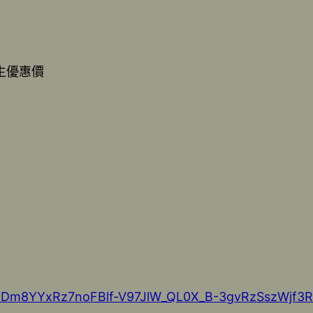
生優惠價
d7UDm8YYxRz7noFBlf-V97JlW_QL0X_B-3gvRzSszWjf3R1