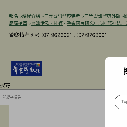
跳
至
報名
課程介紹
三等資訊警察特考
三等資訊警察外軌
主
歷屆榜單
台灣港務、捷運
警察國考研究中心
推薦連結加
要
警察特考國考 (07)9623991 , (07)9763991
內
容
搜尋
Type
your
emai