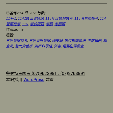
29 4 月, 2025
已發佈
分類:
114+1
, 
114加1三等資訊
, 
114年度警察特考
, 
114港務局招考
, 
114
警察特考
, 
115
, 
考前猜題
, 
考猜
, 
考猜班
作者:
admin
標籤:
三等警察特考
, 
三等資訊警察
, 
國安局
, 
數位鑑識執法
, 
考前猜題
, 
調
查局
, 
警大資管所
, 
資訊科學組
, 
郭富
, 
電腦犯罪偵查
警察特考國考 (07)9623991 , (07)9763991
本站採用
WordPress
建置