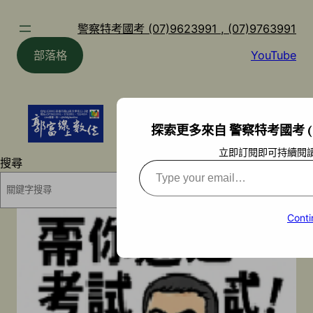
跳
至
警察特考國考 (07)9623991 , (07)9763991
主
部落格
YouTube
要
內
容
探索更多來自 警察特考國考 (07)9
立即訂閱即可持續閱
搜尋
Type
your
搜尋
email…
Conti