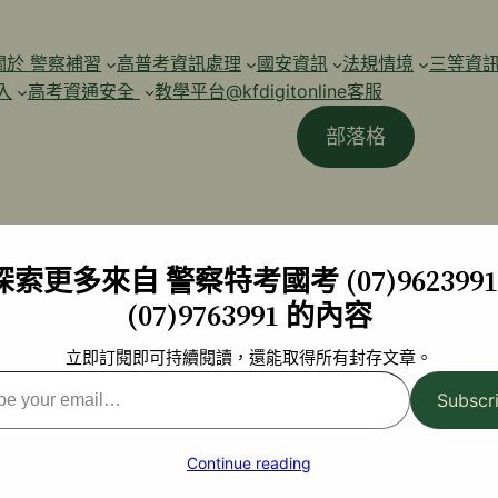
關於 警察補習
高普考資訊處理
國安資訊
法規情境
三等資
入
高考資通安全
教學平台@kfdigitonline客服
部落格
探索更多來自 警察特考國考 (07)9623991 
(07)9763991 的內容
立即訂閱即可持續閱讀，還能取得所有封存文章。
Subscr
l…
Continue reading