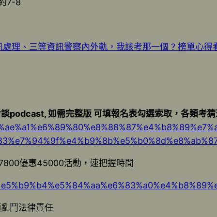
7-8
處理、三等資訊警察內外軌，我該考那一個 ? 榜單心得
podcast, 如需完整版 可填報名表勾選索取，各類考
%87%e7%ae%a1%e6%89%80%e8%88%87%e4%b8%89
83%e7%94%9f%e4%b9%8b%e5%b0%8d%e8%ab%87
800優惠45000活動，速把握時間
%96%b0%e5%b9%b4%e5%84%aa%e6%83%a0%e4%b
頭亂鬥法律責任