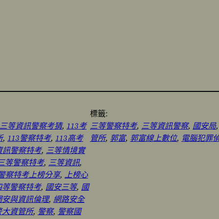
標籤:
13三等資訊警察考猜
, 
113考
三等警察特考
, 
三等資訊警察
, 
國安局
,
所
, 
113警察特考
, 
113高考
管所
, 
郭富
, 
郭富線上數位
, 
電腦犯罪
資訊警察特考
, 
三等情境實
三等警察特考
, 
三等資訊
, 
警察特考上榜分享
, 
上榜心
四等警察特考
, 
國安三等
, 
國
網安與資訊倫理
, 
網路安全
警大資管所
, 
警察
, 
警察國