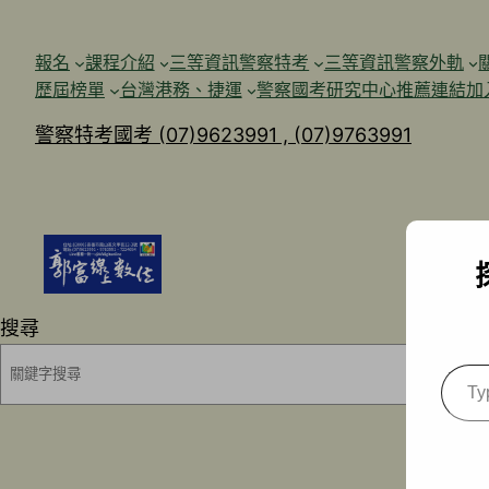
跳
至
報名
課程介紹
三等資訊警察特考
三等資訊警察外軌
主
歷屆榜單
台灣港務、捷運
警察國考研究中心
推薦連結加
要
警察特考國考 (07)9623991 , (07)9763991
內
容
搜尋
Type
your
emai