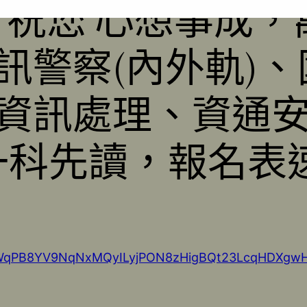
富貴，祝您 心想事
訊警察(內外軌)
資訊處理、資通安全
一科先讀，報名表速填
SdFWqPB8YV9NqNxMQyILyjPON8zHigBQt23LcqHDXgwH