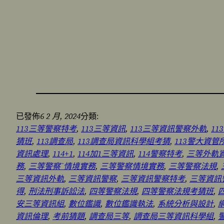
6 2 月, 2024
已發佈
分類:
113三等警察特考
, 
113三等資訊
, 
113三等資訊警察外軌
, 
1
猜班
, 
113調查局
, 
113調查局資訊科學組考猜
, 
113警大資管
資訊處理
, 
114+1
, 
114加1三等資訊
, 
114警察特考
, 
三等外軌
務
, 
三等警察˙情境實務
, 
三等警察情境實務
, 
三等警察法規
, 
三等資訊外軌
, 
三等資訊警察
, 
三等資訊警察特考
, 
三等資訊
得
, 
刑法刑事訴訟法
, 
四等警察法規
, 
四等警察法規考猜班
, 
安三等資訊組
, 
數位鑑識
, 
數位鑑識執法
, 
系統分析與設計
, 
資訊倫理
, 
考前猜題
, 
調查局三等
, 
調查局三等資訊科學組
, 