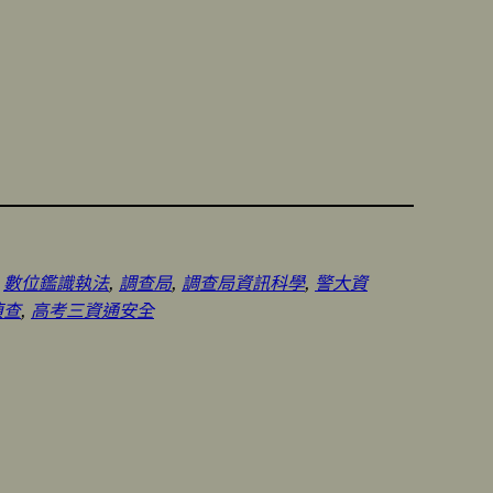
 
數位鑑識執法
, 
調查局
, 
調查局資訊科學
, 
警大資
偵查
, 
高考三資通安全