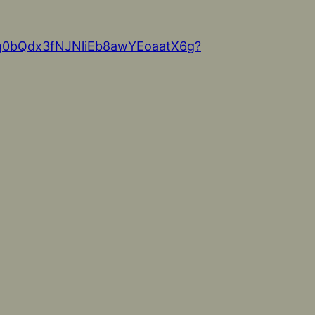
PCfg0bQdx3fNJNliEb8awYEoaatX6g?