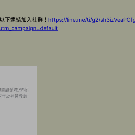
以下連結加入社群！
https://line.me/ti/g2/sh3izVea
utm_campaign=default