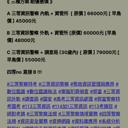
⟪ 三種方案 給優惠價 ⟫
A 三等資訊警察 內軌 + 資管所 [ 原價 ] 66000元 [ 早鳥
價 ] 45000元
B 三等資訊警察 外軌 + 資管所 [原價] 60000元 [早鳥
價] 48000元
C 三等資訊警察 + 調查局 (30歲內) [ 原價 ] 79000元 [
早鳥價 ] 55000元
四等no 直接 B !!!
#三等警察特考
#三等資訊警察
#警政資訊管理與應用
#
數位鑑識
#數位鑑識執法
#電腦犯罪偵查
#郭富
#三等資
訊外軌
#調查局
#國安
#高考三等資訊處理
#郭富警察特
考國考
#113三等資訊
#114加1三等資訊
#113考猜班
#
絕對考猜
#三等警察法規
#三等警察情境實務
#四等警察
法規
#資訊安全實務
#資通網路
#資料庫應用
#系統分析