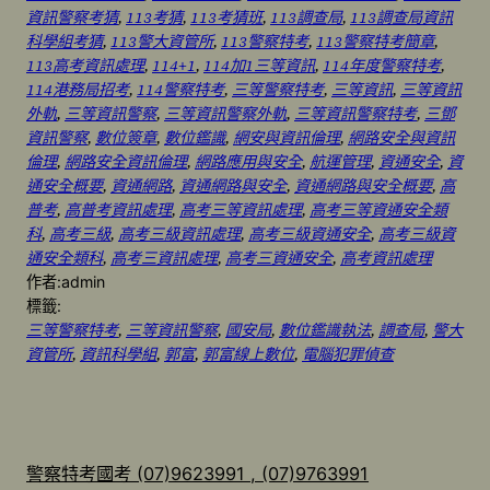
資訊警察考猜
, 
113考猜
, 
113考猜班
, 
113調查局
, 
113調查局資訊
科學組考猜
, 
113警大資管所
, 
113警察特考
, 
113警察特考簡章
, 
113高考資訊處理
, 
114+1
, 
114加1三等資訊
, 
114年度警察特考
, 
114港務局招考
, 
114警察特考
, 
三等警察特考
, 
三等資訊
, 
三等資訊
外軌
, 
三等資訊警察
, 
三等資訊警察外軌
, 
三等資訊警察特考
, 
三鄧
資訊警察
, 
數位簽章
, 
數位鑑識
, 
網安與資訊倫理
, 
網路安全與資訊
倫理
, 
網路安全資訊倫理
, 
網路應用與安全
, 
航運管理
, 
資通安全
, 
資
通安全概要
, 
資通網路
, 
資通網路與安全
, 
資通網路與安全概要
, 
高
普考
, 
高普考資訊處理
, 
高考三等資訊處理
, 
高考三等資通安全類
科
, 
高考三級
, 
高考三級資訊處理
, 
高考三級資通安全
, 
高考三級資
通安全類科
, 
高考三資訊處理
, 
高考三資通安全
, 
高考資訊處理
作者:
admin
標籤:
三等警察特考
, 
三等資訊警察
, 
國安局
, 
數位鑑識執法
, 
調查局
, 
警大
資管所
, 
資訊科學組
, 
郭富
, 
郭富線上數位
, 
電腦犯罪偵查
警察特考國考 (07)9623991 , (07)9763991