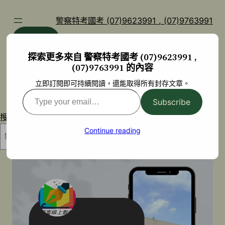
跳
至
警察特考國考 (07)9623991 , (07)9763991
主
部落格
YouTube
要
探索更多來自 警察特考國考 (07)9623991 ,
內
(07)9763991 的內容
容
立即訂閱即可持續閱讀，還能取得所有封存文章。
Type
Subscribe
your
搜尋
email…
Continue reading
搜尋