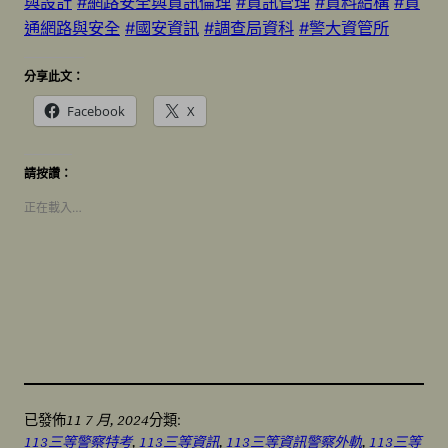
與設計
#網路安全與資訊倫理
#資訊管理
#資料結構
#資
通網路與安全
#國安資訊
#調查局資科
#警大資管所
分享此文：
Facebook
X
請按讚：
正在載入…
11 7 月, 2024
已發佈
分類:
113三等警察特考
, 
113三等資訊
, 
113三等資訊警察外軌
, 
113三等