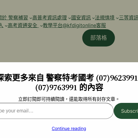
關於 警察補習
高普考資訊處理
國安資訊
法規情境
三等資
入
高考資通安全
教學平台@kfdigitonline客服
部落格
探索更多來自 警察特考國考 (07)9623991 
(07)9763991 的內容
立即訂閱即可持續閱讀，還能取得所有封存文章。
Subscr
l…
Continue reading