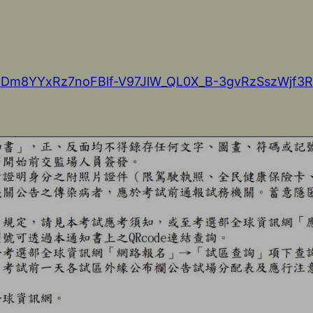
d7UDm8YYxRz7noFBlf-V97JlW_QL0X_B-3gvRzSszWjf3R1