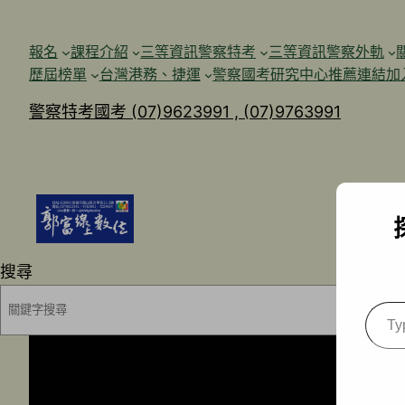
跳
至
報名
課程介紹
三等資訊警察特考
三等資訊警察外軌
主
歷屆榜單
台灣港務、捷運
警察國考研究中心
推薦連結加
要
警察特考國考 (07)9623991 , (07)9763991
內
容
搜尋
Type
your
emai