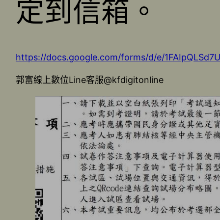
定到信箱。
https://docs.google.com/forms/d/e/1FAIpQLS
郭富線上數位Line客服@kfdigitonline