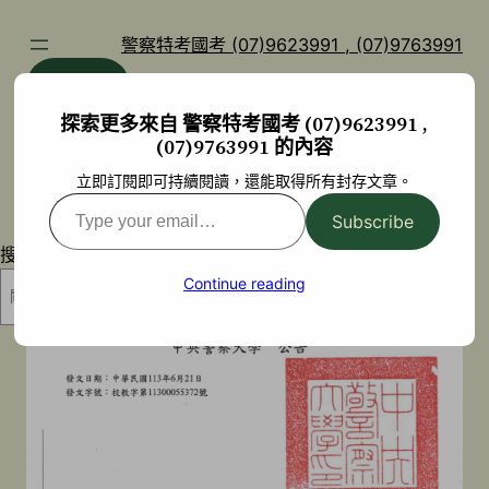
跳
至
警察特考國考 (07)9623991 , (07)9763991
主
部落格
YouTube
要
探索更多來自 警察特考國考 (07)9623991 ,
內
(07)9763991 的內容
容
立即訂閱即可持續閱讀，還能取得所有封存文章。
Type
Subscribe
your
搜尋
email…
Continue reading
搜尋