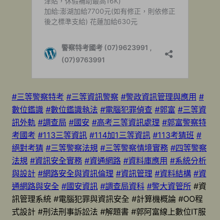
#三等警察特考
#三等資訊警察
#警政資訊管理與應用
#
數位鑑識
#數位鑑識執法
#電腦犯罪偵查
#郭富
#三等資
訊外軌
#調查局
#國安
#高考三等資訊處理
#郭富警察特
考國考
#113三等資訊
#114加1三等資訊
#113考猜班
#
絕對考猜
#三等警察法規
#三等警察情境實務
#四等警察
法規
#資訊安全實務
#資通網路
#資料庫應用
#系統分析
與設計
#網路安全與資訊倫理
#資訊管理
#資料結構
#資
通網路與安全
#國安資訊
#調查局資科
#警大資管所
#資
訊管理系統 #電腦犯罪與資訊安全 #計算機概論 #OO程
式設計 #刑法刑事訴訟法 #解題書 #郭阿富線上數位IT服