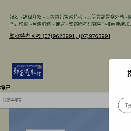
跳
至
報名
課程介紹
三等資訊警察特考
三等資訊警察外軌
主
歷屆榜單
台灣港務、捷運
警察國考研究中心
推薦連結加
要
警察特考國考 (07)9623991 , (07)9763991
內
容
搜尋
Type
your
emai