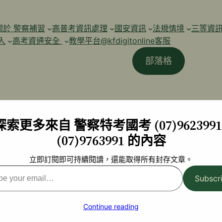
關於 警察補習
高普考資訊處理
國安資訊
法規情境
三等資
入
高考資通安全
教學平台@kfdigitonline客服
部落格
探索更多來自 警察特考國考 (07)9623991 
(07)9763991 的內容
立即訂閱即可持續閱讀，還能取得所有封存文章。
Subscr
l…
Continue reading