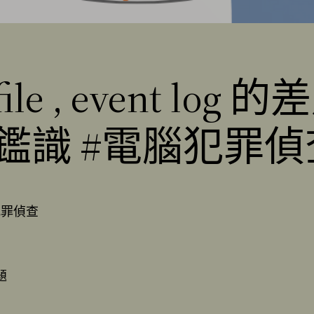
e , event log 的差別
#數位鑑識 #電腦犯罪
腦犯罪偵查
題