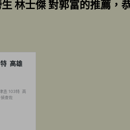
榜生 林士傑 對郭富的推薦，恭