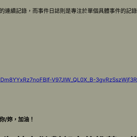
的連續記錄，而事件日誌則是專注於單個具體事件的記錄
d7UDm8YYxRz7noFBlf-V97JlW_QL0X_B-3gvRzSszWjf3R1
你/妳，加油！