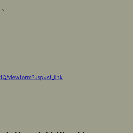
。
Q/viewform?usp=sf_link