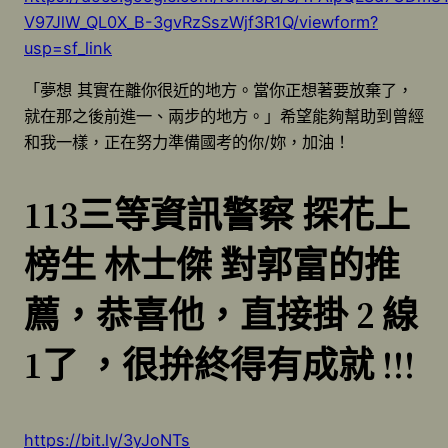
V97JlW_QL0X_B-3gvRzSszWjf3R1Q/viewform?
usp=sf_link
「夢想 其實在離你很近的地方。當你正想著要放棄了，
就在那之後前進一、兩步的地方。」希望能夠幫助到曾經
和我一樣，正在努力準備國考的你/妳，加油！
113三等資訊警察 探花上
榜生 林士傑 對郭富的推
薦，恭喜他，直接掛 2 線
1了 ，很拚終得有成就 !!!
https://bit.ly/3yJoNTs