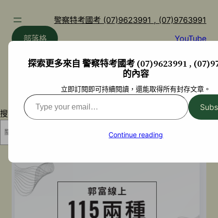
跳
至
警察特考國考 (07)9623991 , (07)9763991
主
部落格
YouTube
要
內
探索更多來自 警察特考國考 (07)9623991 , (07)97
容
的內容
立即訂閱即可持續閱讀，還能取得所有封存文章。
Type
Subs
your
搜尋
email…
搜尋
Continue reading