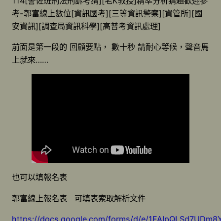
114[警佐班刑法刑訴考猜][老K教授]精準分析猜題歡迎參
考-郭富線上數位[資訊國考][三等資訊警察][資管所][國
安資訊][調查局資訊科學][高普考資訊處理]
前面是第一段的 回顧要點， 數十秒 請耐心等候，聲音馬
上就來……
也可以填報名表
郭富線上報名表 可填表索取解析文件
https://docs.google.com/forms/d/e/1FAIpQLSd7UDm8