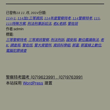
18 11 月, 2024
已發佈
分類:
114+1
, 
114加1三等資訊
, 
114年度警察特考
, 
114警察特考
, 
115
, 
115特殊方案
, 
刑法刑事訴訟法
, 
老K老師
, 
警佐班
作者:
admin
標籤:
三等警察特考
, 
三等資訊警察
, 
刑法刑訴
, 
國安局
, 
數位鑑識執法
, 
老
K
, 
調查局
, 
警佐班
, 
警大資管所
, 
資訊科學組
, 
郭富
, 
郭富線上數位
, 
電腦犯罪偵查
警察特考國考 (07)9623991 , (07)9763991
本站採用
WordPress
建置