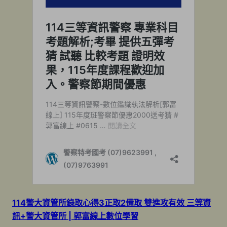
114警大資管所錄取心得3正取2備取 雙進攻有效 三等資
訊+警大資管所 | 郭富線上數位學習