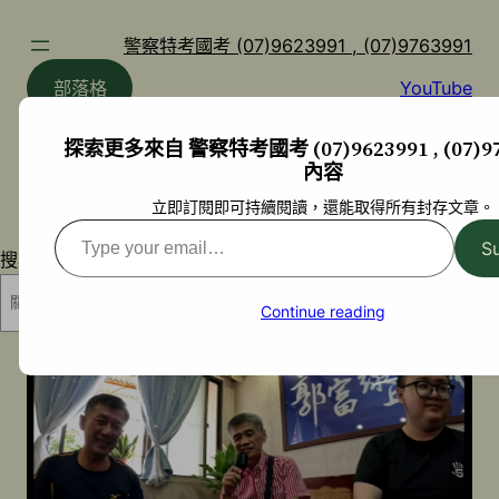
跳
至
警察特考國考 (07)9623991 , (07)9763991
主
部落格
YouTube
要
內
探索更多來自 警察特考國考 (07)9623991 , (07)97
容
內容
立即訂閱即可持續閱讀，還能取得所有封存文章。
Type
S
搜尋
your
email…
搜尋
Continue reading