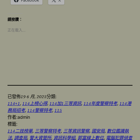
請按讚：
正在載入…
19 6 月, 2025
已發佈
分類:
114+1
, 
114上榜心得
, 
114加1三等資訊
, 
114年度警察特考
, 
114港
務局招考
, 
114警察特考
, 
115
作者:
admin
標籤:
114二技榜單
, 
三等警察特考
, 
三等資訊警察
, 
國安局
, 
數位鑑識執
法
, 
調查局
, 
警大資管所
, 
資訊科學組
, 
郭富線上數位
, 
電腦犯罪偵查