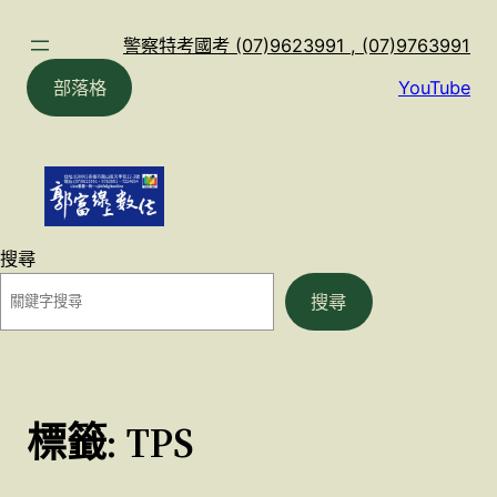
跳
至
警察特考國考 (07)9623991 , (07)9763991
主
部落格
YouTube
要
內
容
搜尋
搜尋
標籤:
TPS