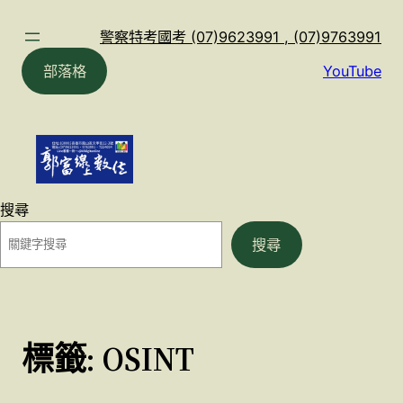
跳
至
警察特考國考 (07)9623991 , (07)9763991
主
部落格
YouTube
要
內
容
搜尋
搜尋
標籤:
OSINT