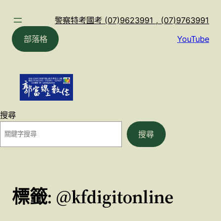
跳
至
警察特考國考 (07)9623991 , (07)9763991
主
部落格
YouTube
要
內
容
搜尋
搜尋
標籤:
@kfdigitonline