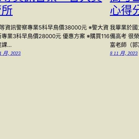
管所
心得
等資訊警察專業5科早鳥價38000元 ※警大資
我畢業於國
專業3科早鳥價28000元 優惠方案 ※購買116
備高考 很
度課…
富老師（郭
1 月, 2023
8 11 月, 2023