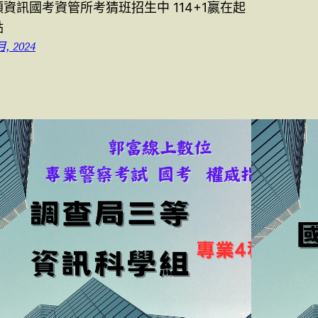
類資訊國考資管所考猜班招生中 114+1嬴在起
點
月, 2024