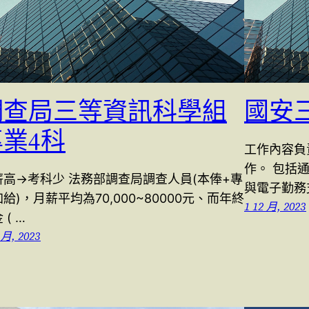
調查局三等資訊科學組
國安
專業4科
工作內容負
作。 包括
薪高→考科少 法務部調查局調查人員(本俸+專
與電子勤務
給)，月薪平均為70,000~80000元、而年終
1 12 月, 2023
 ( …
 月, 2023