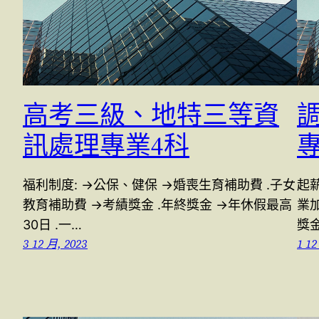
高考三級、地特三等資
訊處理專業4科
福利制度: →公保、健保 →婚喪生育補助費 .子女
起
教育補助費 →考績獎金 .年終獎金 →年休假最高
業加
30日 .一…
獎金
3 12 月, 2023
1 12