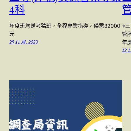
4科
年度班均送考猜班，全程專業指導，僅需32000
※三
元
管所
29 11 月, 2023
年
12 1