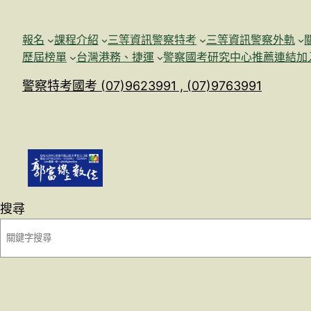
跳
至
報名
課程介紹
三等資訊警察特考
三等資訊警察外軌
主
歷屆榜單
台灣港務、捷運
警察國考研究中心
推薦連結加
要
警察特考國考 (07)9623991 , (07)9763991
內
容
搜尋