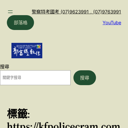
跳
至
警察特考國考 (07)9623991 , (07)9763991
主
部落格
YouTube
要
內
容
搜尋
搜尋
標籤:
https://kfpolicecram.com