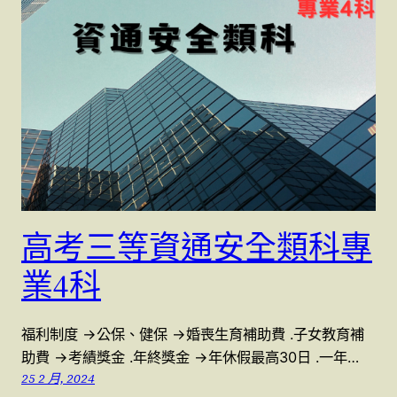
高考三等資通安全類科專
業4科
福利制度 →公保、健保 →婚喪生育補助費 .子女教育補
助費 →考績獎金 .年終獎金 →年休假最高30日 .一年…
25 2 月, 2024