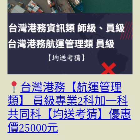
台灣港務【航運管理
類】 員級專業2科加一科
共同科【均送考猜】優惠
價25000元