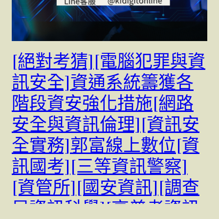
[絕對考猜][電腦犯罪與資
訊安全]資通系統籌獲各
階段資安強化措施[網路
安全與資訊倫理][資訊安
全實務]郭富線上數位[資
訊國考][三等資訊警察]
[資管所][國安資訊][調查
局資訊科學][高普考資訊