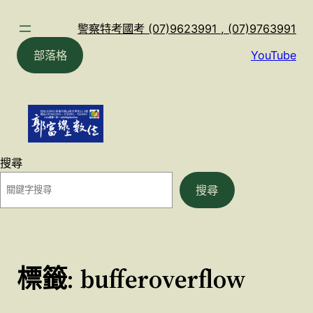
跳
至
警察特考國考 (07)9623991 , (07)9763991
主
部落格
YouTube
要
內
容
搜尋
搜尋
標籤:
bufferoverflow