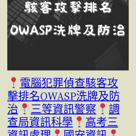
電腦犯罪偵查駭客攻
擊排名OWASP洗牌及防
治
三等資訊警察
調
查局資訊科學
高考三
資訊處理
國安資訊