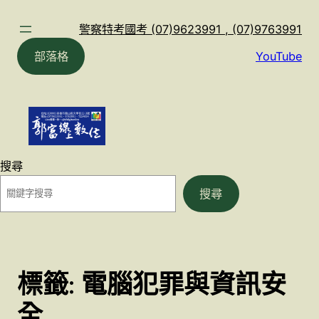
跳
至
警察特考國考 (07)9623991 , (07)9763991
主
部落格
YouTube
要
內
容
搜尋
搜尋
標籤:
電腦犯罪與資訊安
全