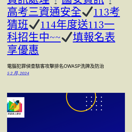
高考三資通安全
113考
猜班
114年度送113一
科招生中~~
填報名表
享優惠
電腦犯罪偵查駭客攻擊排名OWASP洗牌及防治
5 2 月, 2024