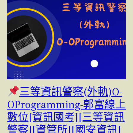
三等資訊警察(外軌)O-
OProgramming-郭富線上
數位[資訊國考][三等資訊
警察][資管所][國安資訊]