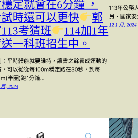
會穩定就會在6分鐘 ，
113年公
考試時還可以更快
郭
員、國家安
12 1 月, 2024
113考猜班
114加1年
度送一科班招生中。
測：平時體能就要維持，讀書之餘養成運動的
慣，可以從從每100m穩定跑在30秒，到每
0m(半圈)跑1分鐘…
 月, 2024