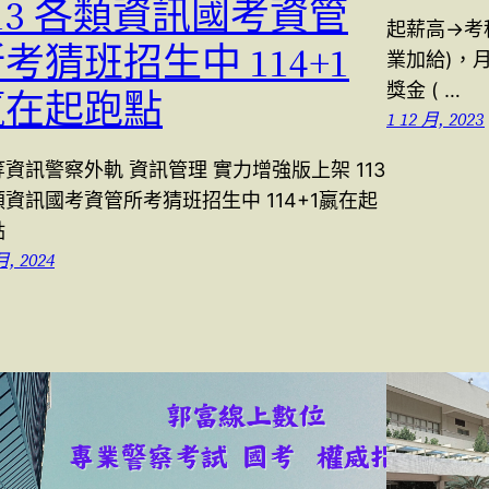
13 各類資訊國考資管
起薪高→考
考猜班招生中 114+1
業加給)，月
獎金 ( …
嬴在起跑點
1 12 月, 2023
資訊警察外軌 資訊管理 實力增強版上架 113
類資訊國考資管所考猜班招生中 114+1嬴在起
點
月, 2024