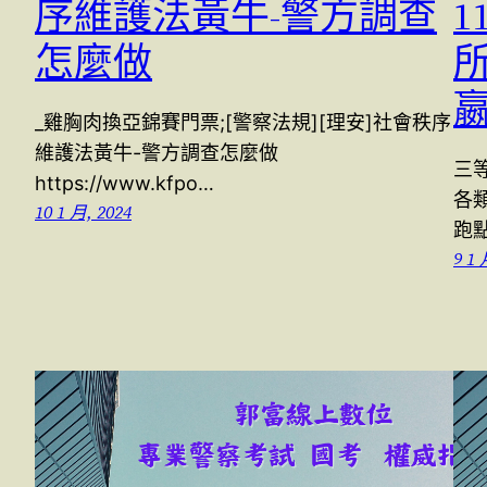
序維護法黃牛-警方調查
1
怎麼做
所
_雞胸肉換亞錦賽門票;[警察法規][理安]社會秩序
維護法黃牛-警方調查怎麼做
三等
https://www.kfpo…
各
10 1 月, 2024
跑
9 1 