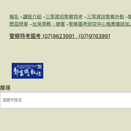
跳
至
報名
課程介紹
三等資訊警察特考
三等資訊警察外軌
主
歷屆榜單
台灣港務、捷運
警察國考研究中心
推薦連結加
要
警察特考國考 (07)9623991 , (07)9763991
內
容
搜尋