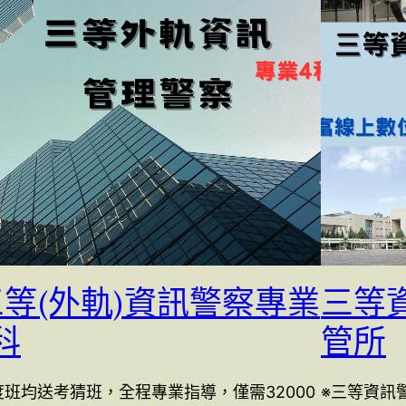
三等(外軌)資訊警察專業
三等
科
管所
度班均送考猜班，全程專業指導，僅需32000
※三等資訊警