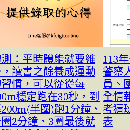
體測：平時體能就要維
11
持，讀書之餘養成運動
警察
的習慣，可以從從每
員、
00m穩定跑在30秒，到
全情
200m(半圈)跑1分鐘、
考猜
一圈2分鐘、3圈最後就
表