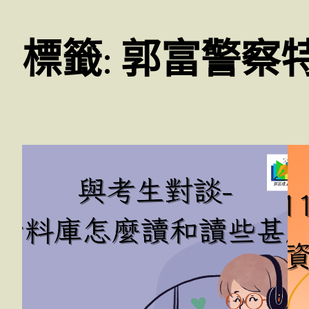
標籤:
郭富警察