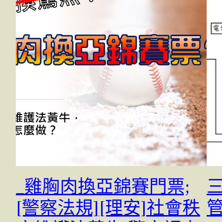
_雞胸肉換亞錦賽門票;
[警察法規][理安]社會秩