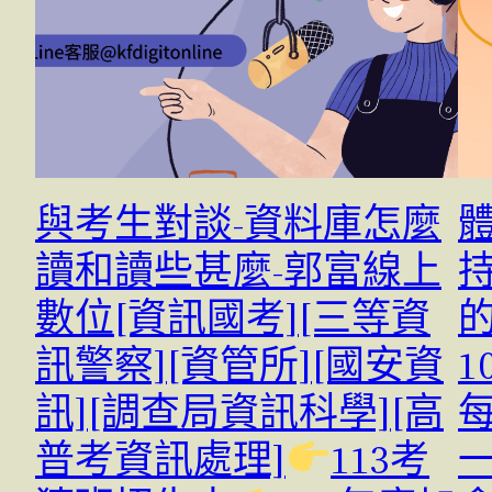
與考生對談-資料庫怎麼
讀和讀些甚麼-郭富線上
數位[資訊國考][三等資
訊警察][資管所][國安資
1
訊][調查局資訊科學][高
每
普考資訊處理]
113考