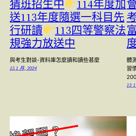
猜班招生中
114年度加
送113年度隨選一科目先
行研讀
113四等警察法
富
規強力放送中
與考生對談-資料庫怎麼讀和讀些甚麼
體
15 1 月, 2024
習
20
13 1