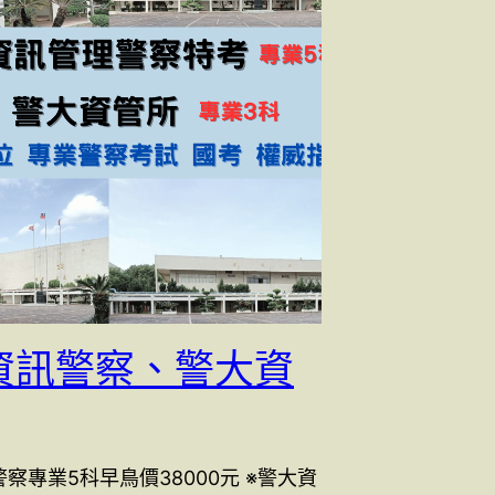
資訊警察、警大資
察專業5科早鳥價38000元 ※警大資