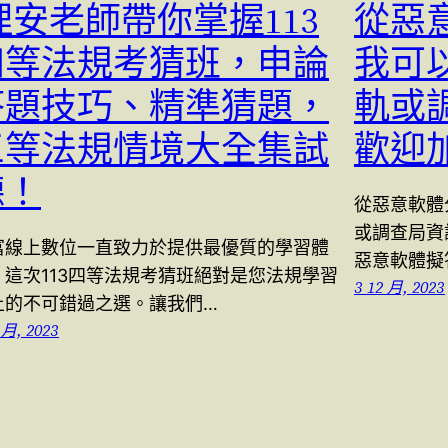
理安老師帶你掌握113
從惡
四等法規考猜班，申論
我可
答題技巧、精準猜題，
軌或
三等法規情境大全集試
歡迎
聽！
從惡意軟體
或調查局資
富線上數位一直致力於提供最優質的學習體
惡意軟體擬答
，這次113四等法規考猜班絕對是您法規學習
3 12 月, 2023
上的不可錯過之選。讓我們…
 月, 2023