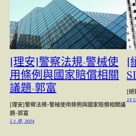
[理安]警察法規-警械使
用條例與國家賠償相關
S
議題-郭富
[絕
14 1
[理安]警察法規-警械使用條例與國家賠償相關議
題-郭富
5 1 月, 2024