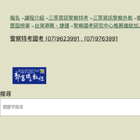
跳
至
報名
課程介紹
三等資訊警察特考
三等資訊警察外軌
主
歷屆榜單
台灣港務、捷運
警察國考研究中心
推薦連結加
要
警察特考國考 (07)9623991 , (07)9763991
內
容
搜尋