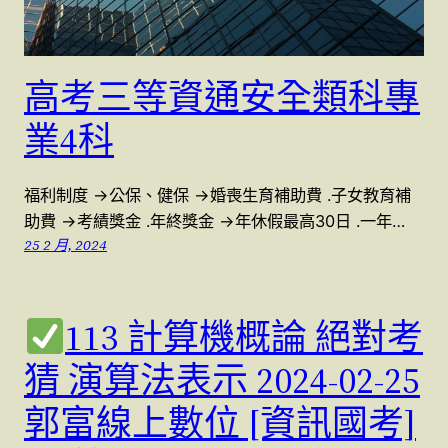
高考三等資通安全類科專
業4科
福利制度 →公保、健保 →婚喪生育補助費 .子女教育補
助費 →考績獎金 .年終獎金 →年休假最高30日 .一年…
25 2 月, 2024
113 計算機概論 絕對考
猜 演算法表示 2024-02-25
郭富線上數位 [資訊國考]