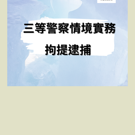
[三等警察情境實務][拘提
逮捕][理安老師]郭富線上
數位[資訊國考][三等資訊