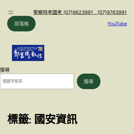
跳
至
警察特考國考 (07)9623991 , (07)9763991
主
部落格
YouTube
要
內
容
搜尋
搜尋
標籤:
國安資訊