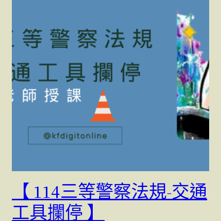
【 114三等警察法規-交通
工具攔停 】