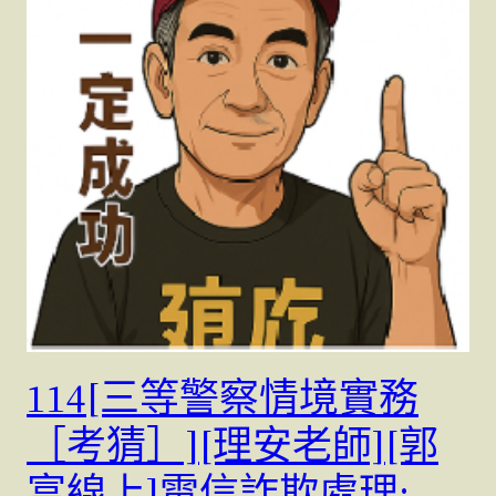
114[三等警察情境實務
［考猜］][理安老師][郭
富線上]電信詐欺處理;