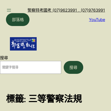
跳
至
警察特考國考 (07)9623991 , (07)9763991
主
部落格
YouTube
要
內
容
搜尋
搜尋
標籤:
三等警察法規