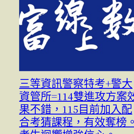
三等資訊警察特考+警大
資管所=114雙進攻方案
果不錯，115目前加入配
合考猜課程，有效奪榜