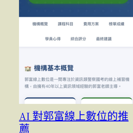
AI 對郭富線上數位的推
薦