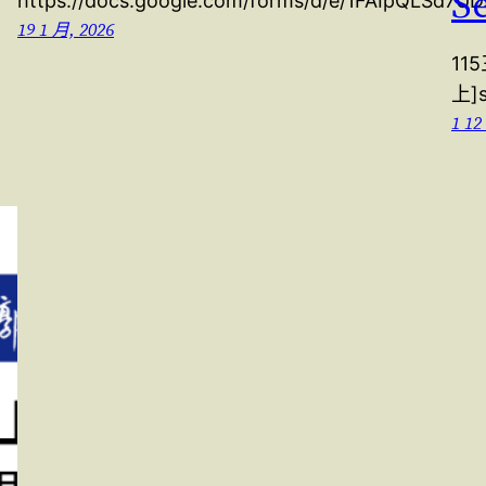
S
https://docs.google.com/forms/d/e/1FAIpQLSd7U
19 1 月, 2026
1
上]s
1 12