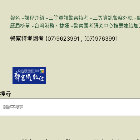
跳
至
報名
課程介紹
三等資訊警察特考
三等資訊警察外軌
主
歷屆榜單
台灣港務、捷運
警察國考研究中心
推薦連結加
要
警察特考國考 (07)9623991 , (07)9763991
內
容
搜尋