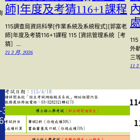
師]年度及考猜116+1課程
內
詢
115調查局資訊科學[作業系統及系統程式][郭富老
師]年度及考猜116+1課程 115 [資訊管理系統［考
11
猜］…
外軌
21 2 月, 2026
三
11 2