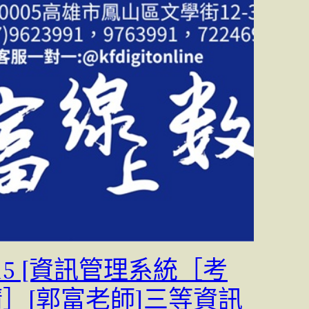
15 [資訊管理系統［考
］[郭富老師]三等資訊