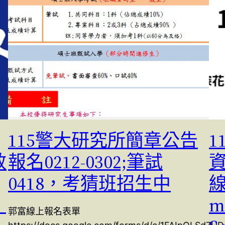
115警大研究所簡章公告
1
效
報名0212-0302;筆試
0418，考猜班招生中
線
。
m
郭富線上報名表單