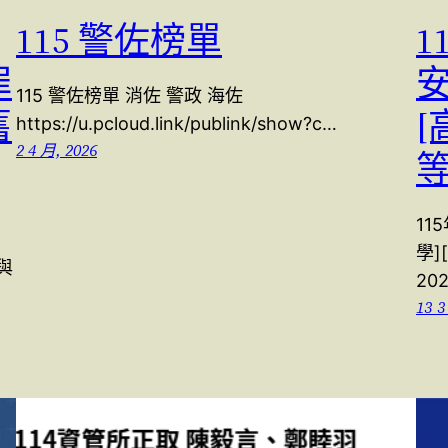
115 警佐榜單
1
罪
安
115 警佐榜單 消佐 警政 海佐
舊
[
https://u.pcloud.link/publink/show?c…
2 4 月, 2026
等
11
學]
與
20
13 3