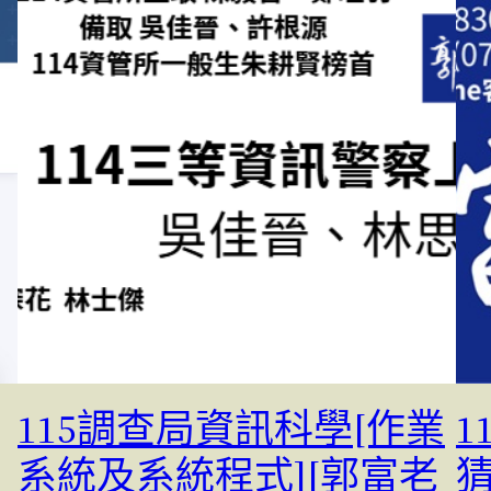
115調查局資訊科學[作業
1
系統及系統程式][郭富老
猜