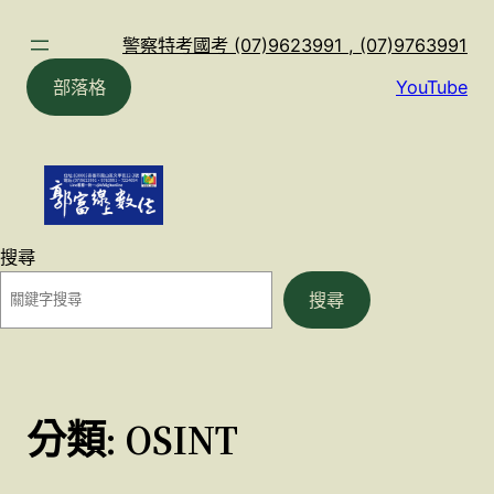
跳
至
警察特考國考 (07)9623991 , (07)9763991
主
部落格
YouTube
要
內
容
搜尋
搜尋
分類:
OSINT