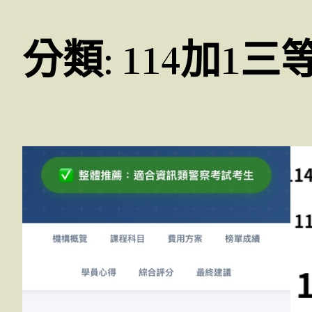
分類:
114加1三