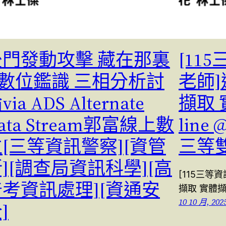
後門發動攻擊 藏在那裏
[11
 數位鑑識 三相分析討
老師
via ADS Alternate
擷取 
ata Stream郭富線上數
line 
[三等資訊警察][資管
三等
][調查局資訊科學][高
[115三等
普考資訊處理][資通安
擷取 實體擷取之
10 10 月, 202
]