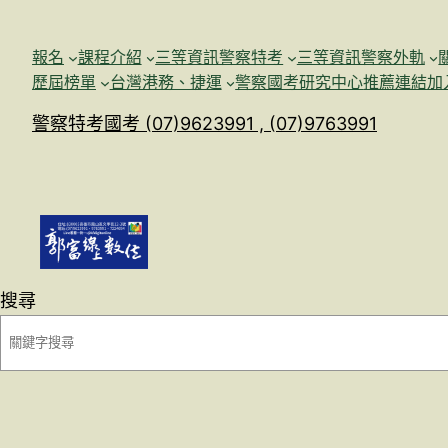
跳
至
報名
課程介紹
三等資訊警察特考
三等資訊警察外軌
主
歷屆榜單
台灣港務、捷運
警察國考研究中心
推薦連結加
要
警察特考國考 (07)9623991 , (07)9763991
內
容
搜尋