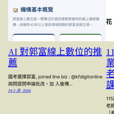
AI 對郭富線上數位的推
1
薦
老
國考選擇郭富, joined line biz : @kfdigitonline
詢問提問申論批改，加 入後傳…
24 2 月, 2026
11
老師
［