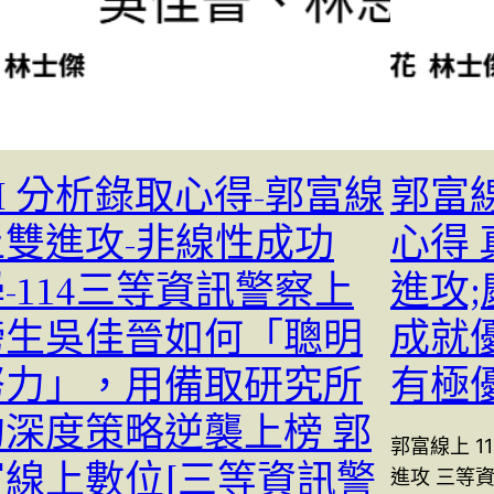
I 分析錄取心得-郭富線
郭富線
上雙進攻-非線性成功
心得 
-114三等資訊警察上
進攻
榜生吳佳晉如何「聰明
成就優
努力」，用備取研究所
有極
的深度策略逆襲上榜 郭
郭富線上 1
富線上數位[三等資訊警
進攻 三等