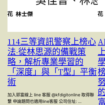
114三等資訊警察上榜心
A
法-從林思源的備戰策
略，解析專業學習的
學
「深度」與「T型」平衡
術
加入郭富線上 line 客服 @kfdigitonline 取得聯
繫 申論題問也適用line客服 公司住址: …