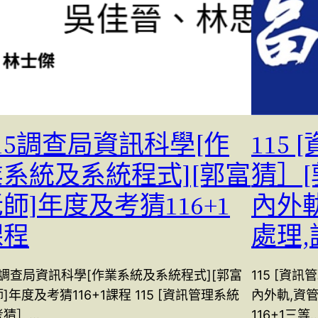
15調查局資訊科學[作
115
業系統及系統程式][郭富
猜］
師]年度及考猜116+1
內外
課程
處理
5調查局資訊科學[作業系統及系統程式][郭富
115 [資
]年度及考猜116+1課程 115 [資訊管理系統
內外軌,資
考猜］…
116+1三等