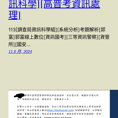
訊科學][高普考資訊處
理]
113[調查局資訊科學組][系統分析]考題解析[郭
富]郭富線上數位[資訊國考][三等資訊警察][資管
所][國安…
11 8 月, 2024