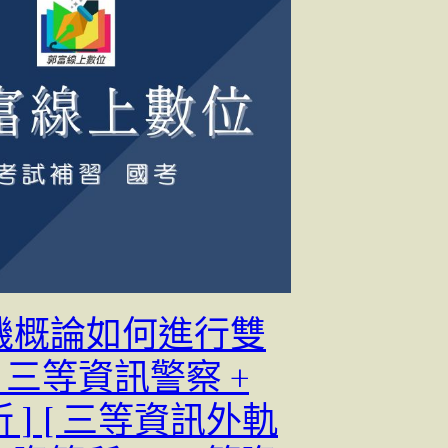
機概論如何進行雙
[ 三等資訊警察 +
 ] [ 三等資訊外軌