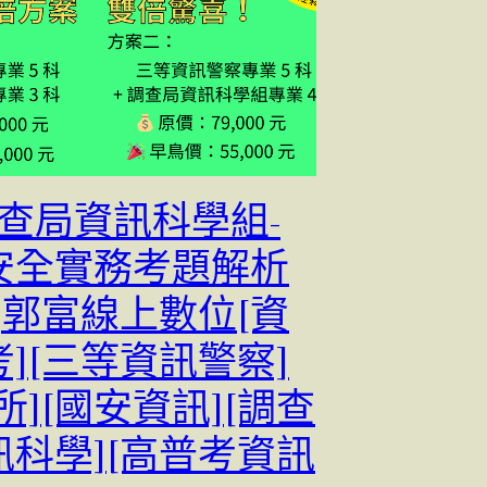
調查局資訊科學組-
安全實務考題解析
]郭富線上數位[資
][三等資訊警察]
所][國安資訊][調查
訊科學][高普考資訊