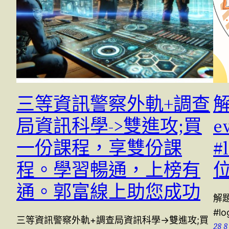
三等資訊警察外軌+調查
解
局資訊科學->雙進攻;買
e
一份課程，享雙份課
#
程。學習暢通，上榜有
通。郭富線上助您成功
解題書
#lo
三等資訊警察外軌+調查局資訊科學->雙進攻;買
28 8