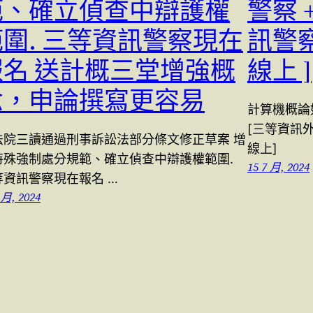
範、確立偵查中辯護權
警察 +
範圍. 三等資訊警察現在
訊警察 
報名 送計概三堂增強概
線上 ]
念，申論撰寫更容易
計算機概論
[三等資訊
法院三讀通過刑事訴訟法部分條文修正草案 增
線上]
特殊強制處分規範、確立偵查中辯護權範圍.
15 7 月, 2024
等資訊警察現在報名 …
 月, 2024