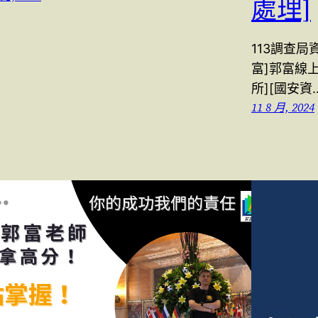
處理]
113調查
富]郭富線上
所][國安資
11 8 月, 2024