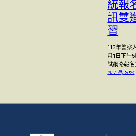
統報
訊雙
習
113年警察
月1日下午
試網路報名
20 7 月, 2024