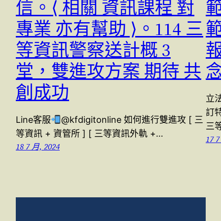
信。⟨ 相關 資訊課程 對
專業 亦有幫助 ⟩。114 三
等資訊警察送計概 3
堂，雙進攻方案 期待 共
創成功
立
訂
Line客服
@kfdigitonline 如何進行雙進攻 [ 三
三
等資訊 + 資管所 ] [ 三等資訊外軌 +…
17 7
18 7 月, 2024