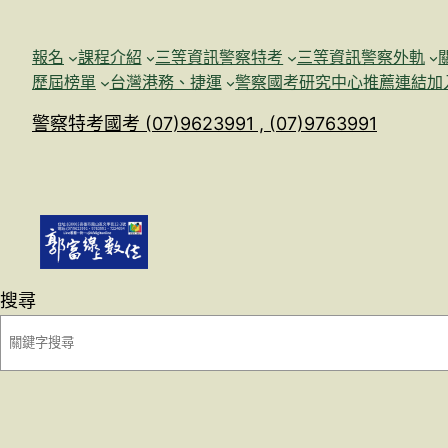
跳
至
報名
課程介紹
三等資訊警察特考
三等資訊警察外軌
主
歷屆榜單
台灣港務、捷運
警察國考研究中心
推薦連結加
要
警察特考國考 (07)9623991 , (07)9763991
內
容
搜尋