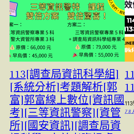
113[調查局資訊科學組]
1
[系統分析]考題解析[郭
1
富]郭富線上數位[資訊國
11
考][三等資訊警察][資管
7 8 
所][國安資訊][調查局資