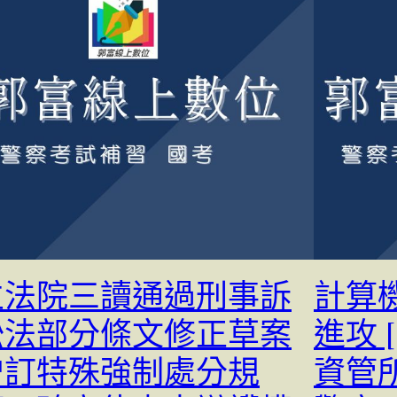
立法院三讀通過刑事訴
計算
訟法部分條文修正草案
進攻 
增訂特殊強制處分規
資管所