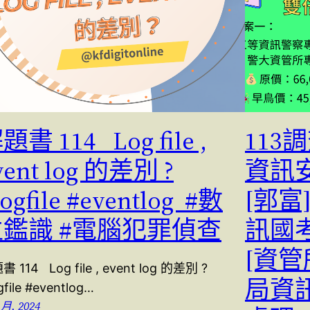
題書 114 Log file ,
113
vent log 的差別 ?
資訊
logfile #eventlog #數
[郭富
位鑑識 #電腦犯罪偵查
訊國考
[資管
 114 Log file , event log 的差別 ?
局資
gfile #eventlog…
 月, 2024