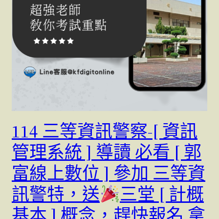
114 三等資訊警察-[ 資訊
管理系統 ] 導讀 必看 [ 郭
富線上數位 ] 參加 三等資
訊警特，送
三堂 [ 計概
基本 ] 概念，趕快報名 拿