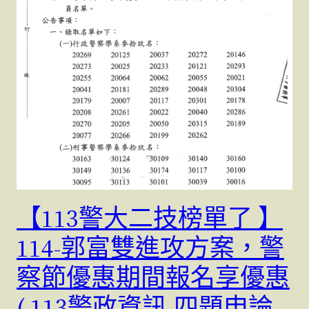
【113警大二技榜單了 】
114-郭富雙進攻方案，警
察節優惠期間報名享優惠
( 113警政資訊-四題申論