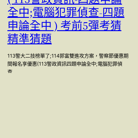
全中;電腦犯罪偵查-四題
申論全中 ) 考前5彈考猜
精準猜題
113警大二技榜單了;114郭富雙進攻方案，警察節優惠期
間報名享優惠(113警政資訊四題申論全中;電腦犯罪偵
查…
21 6 月, 2024