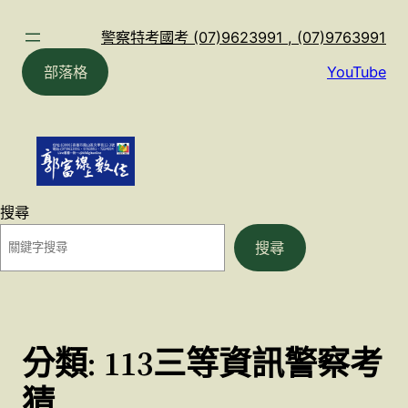
跳
至
警察特考國考 (07)9623991 , (07)9763991
主
部落格
YouTube
要
內
容
搜尋
搜尋
分類:
113三等資訊警察考
猜