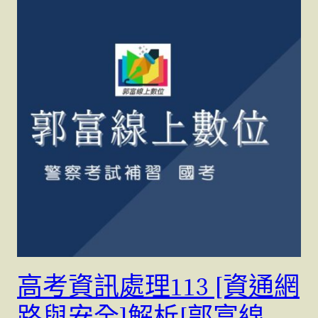
高考資訊處理113 [資通網
路與安全]解析[郭富線