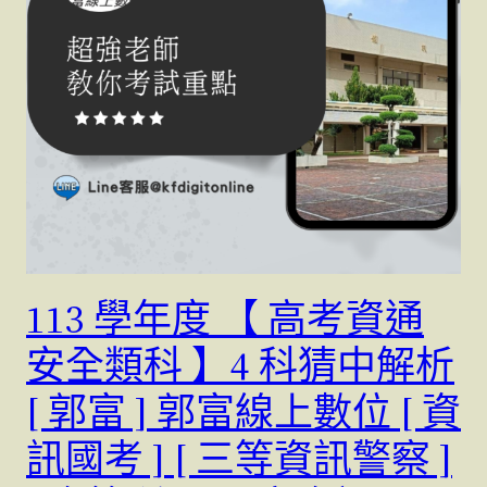
113 學年度 【 高考資通
安全類科 】4 科猜中解析
[ 郭富 ] 郭富線上數位 [ 資
訊國考 ] [ 三等資訊警察 ]