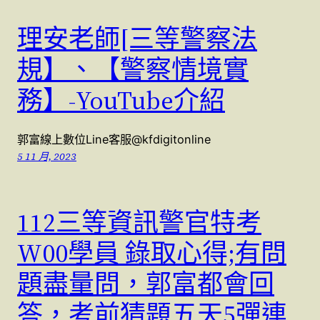
理安老師[三等警察法
規】、【警察情境實
務】-YouTube介紹
郭富線上數位Line客服@kfdigitonline
5 11 月, 2023
112三等資訊警官特考
W00學員 錄取心得;有問
題盡量問，郭富都會回
答，考前猜題五天5彈連