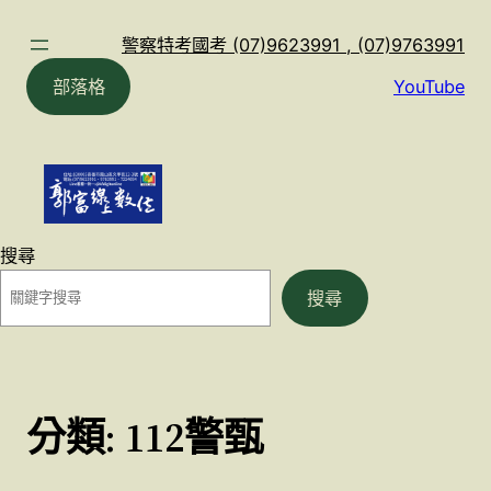
跳
至
警察特考國考 (07)9623991 , (07)9763991
主
部落格
YouTube
要
內
容
搜尋
搜尋
分類:
112警甄