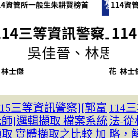
115三等資訊警察][郭富
11
老師]邏輯擷取 檔案系統
法-
擷取 實體擷取之比較 加
略，