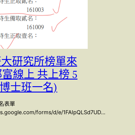
 警大研究所榜單來
郭富線上 共上榜 5
含博士班一名)
名表單
ocs.google.com/forms/d/e/1FAIpQLSd7UD…