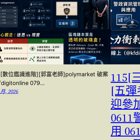
115
5[數位鑑識進階][郭富老師]polymarket 破案
digitonline 079…
[五彈
 月, 2026
迎參加
061
用 0