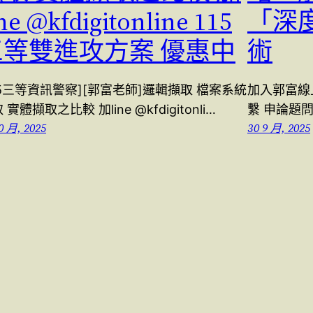
ine @kfdigitonline 115
「深
三等雙進攻方案 優惠中
術
15三等資訊警察][郭富老師]邏輯擷取 檔案系統
加入郭富線上 l
 實體擷取之比較 加line @kfdigitonli…
繫 申論題問
0 月, 2025
30 9 月, 2025