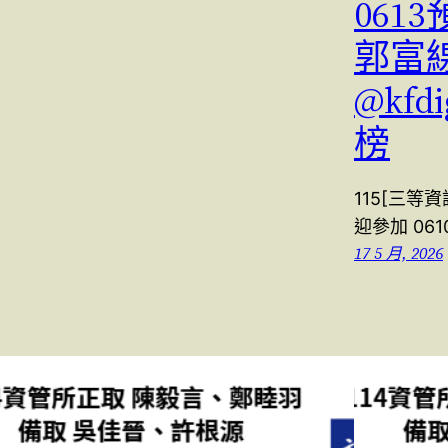
061
郭富線上
@kfd
榜
115[三等資
迎參加 06
17 5 月, 2026