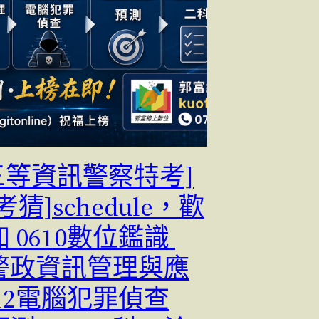
[三等資訊警察特考]
考猜]schedule，歡
 0610數位鑑識
1警政資訊管理與應
612電腦犯罪偵查