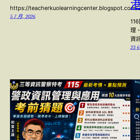
https://teacherkuolearningcenter.blogspot.com
5 7 月, 2026
11
理
資
23 6