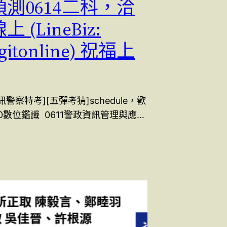
3預測0614二科，洽
 (LineBiz:
igitonline) 祝福上
訊警察特考][五彈考猜]schedule，歡
10數位鑑識 0611警政資訊管理與應…