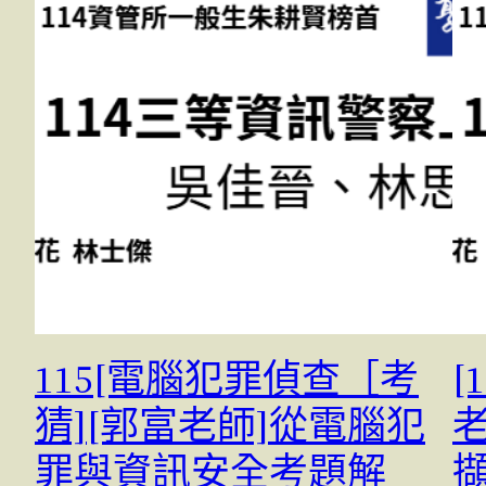
115[電腦犯罪偵查［考
[
猜][郭富老師]從電腦犯
罪與資訊安全考題解