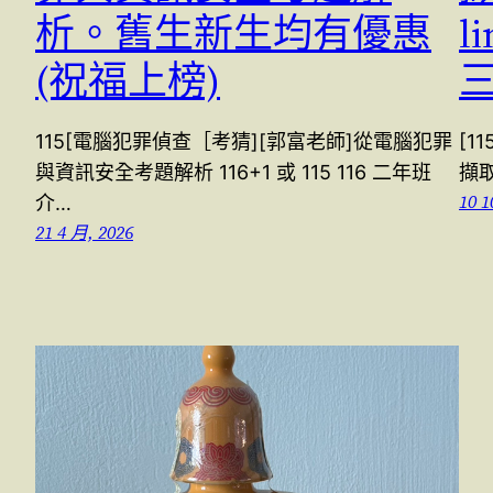
析。舊生新生均有優惠
l
(祝福上榜)
115[電腦犯罪偵查［考猜][郭富老師]從電腦犯罪
[1
與資訊安全考題解析 116+1 或 115 116 二年班
擷取
10 1
介…
21 4 月, 2026