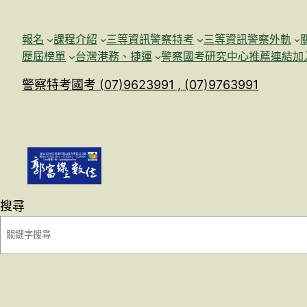
跳
至
報名
課程介紹
三等資訊警察特考
三等資訊警察外軌
主
歷屆榜單
台灣港務、捷運
警察國考研究中心
推薦連結加
要
警察特考國考 (07)9623991 , (07)9763991
內
容
搜尋