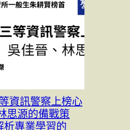
4三等資訊警察上榜心
從林思源的備戰策
解析專業學習的