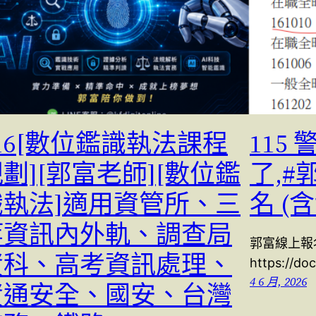
16[數位鑑識執法課程
115
劃][郭富老師][數位鑑
了,#
識執法]適用資管所、三
名 (
等資訊內外軌、調查局
郭富線上報
資科、高考資訊處理、
https://d
4 6 月, 2026
資通安全、國安、台灣