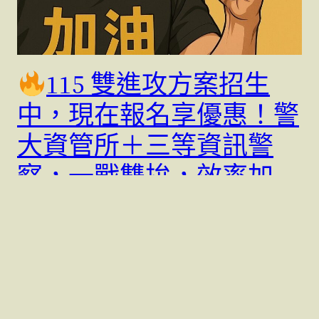
115 雙進攻方案招生
中，現在報名享優惠！警
大資管所＋三等資訊警
察，一戰雙拚，效率加
倍！也有115-116兩年專
案，更優的價格，更強的
信心。充分準備，強力上
榜