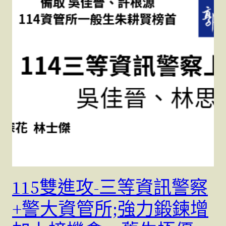
115雙進攻-三等資訊警察
+警大資管所;強力鍛鍊增