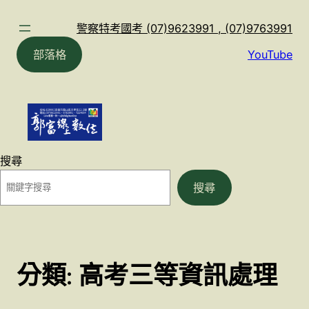
跳
至
警察特考國考 (07)9623991 , (07)9763991
主
部落格
YouTube
要
內
容
搜尋
搜尋
分類:
高考三等資訊處理