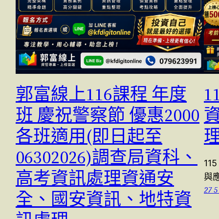
郭富線上116課程 年度
1
班 慶祝警察節 優惠2000
各班適用(即日起至
06302026)調查局資科、
1
高考資訊處理資通安
與應
27 5
全、國安資訊、地特資