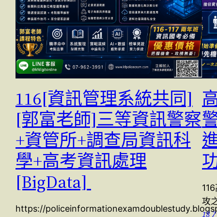
116[資訊管理系統共同]
[郭富老師]三等資訊警察
+資管所+調查局資訊科
學+高考資訊處理
[BigData]
11
攻之
https://policeinformationexamdoublestudy.blog
18 7