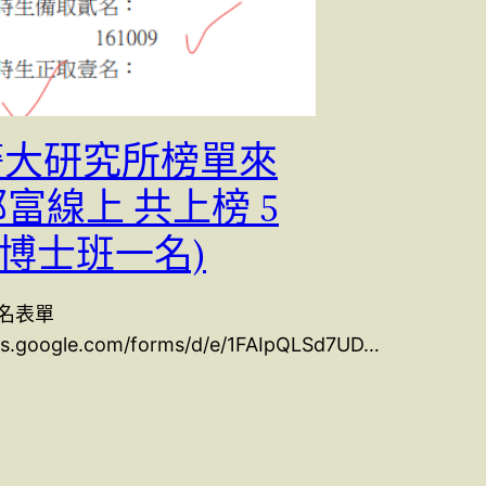
 警大研究所榜單來
郭富線上 共上榜 5
含博士班一名)
名表單
ocs.google.com/forms/d/e/1FAIpQLSd7UD…