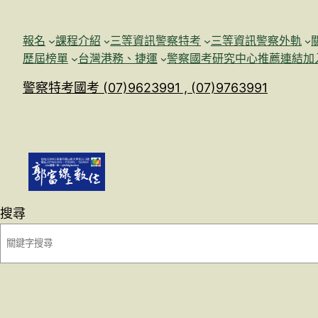
跳
至
報名
課程介紹
三等資訊警察特考
三等資訊警察外軌
主
歷屆榜單
台灣港務、捷運
警察國考研究中心
推薦連結加
要
警察特考國考 (07)9623991 , (07)9763991
內
容
搜尋