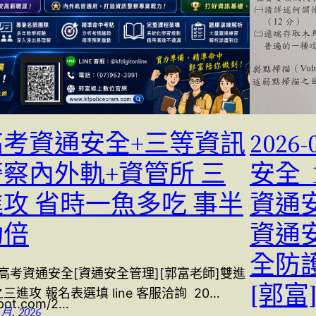
高考資通安全+三等資訊
2026
警察內外軌+資管所 三
安全 
進攻 省時一魚多吃 事半
資通
功倍
資通
全防
6高考資通安全[資通安全管理][郭富老師]雙進
[郭富] 
三進攻 報名表選填 line 客服洽詢 20…
spot.com/2…
 月, 2026