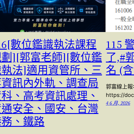
16[數位鑑識執法課程
115
劃][郭富老師][數位鑑
了,#
識執法]適用資管所、三
名 (
等資訊內外軌、調查局
郭富線上報
資科、高考資訊處理、
https://d
4 6 月, 2026
資通安全、國安、台灣
港務、鐵路