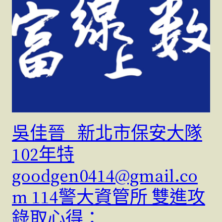
吳佳晉 新北市保安大隊
102年特
goodgen0414@gmail.co
m 114警大資管所 雙進攻
錄取心得：