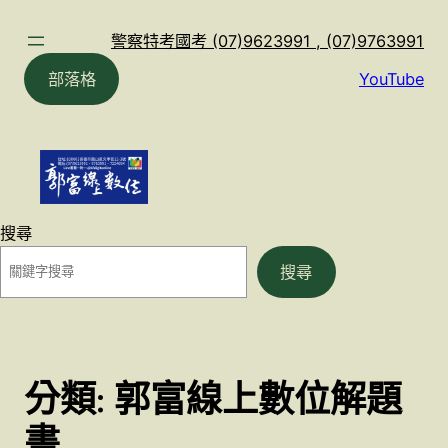
跳
至
警察特考國考 (07)9623991 , (07)9763991
主
部落格
YouTube
要
內
容
搜尋
搜尋
分類:
郭富線上數位解題
書