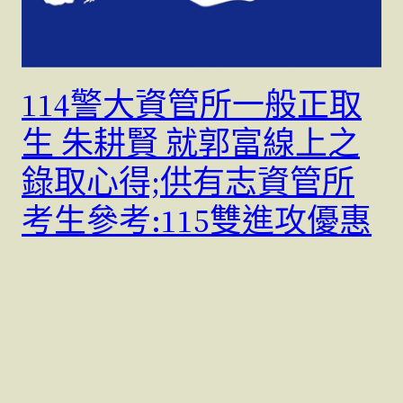
114警大資管所一般正取
生 朱耕賢 就郭富線上之
錄取心得;供有志資管所
考生參考:115雙進攻優惠
中
錄取心得暨感謝信 114警大資管所 一般正取生 朱耕賢
Email:cjhs7101471@gmail.com…
5 6 月, 2025