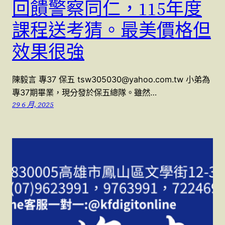
回饋警察同仁，115年度
課程送考猜。最美價格但
效果很強
陳毅言 專37 保五 tsw305030@yahoo.com.tw 小弟為
專37期畢業，現分發於保五總隊。雖然…
29 6 月, 2025