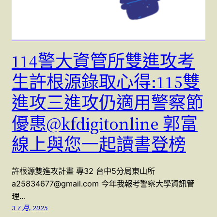
114警大資管所雙進攻考
生許根源錄取心得:115雙
進攻三進攻仍適用警察節
優惠@kfdigitonline 郭富
線上與您一起讀書登榜
許根源雙進攻計畫 專32 台中5分局東山所
a25834677@gmail.com 今年我報考警察大學資訊管
理…
3 7 月, 2025