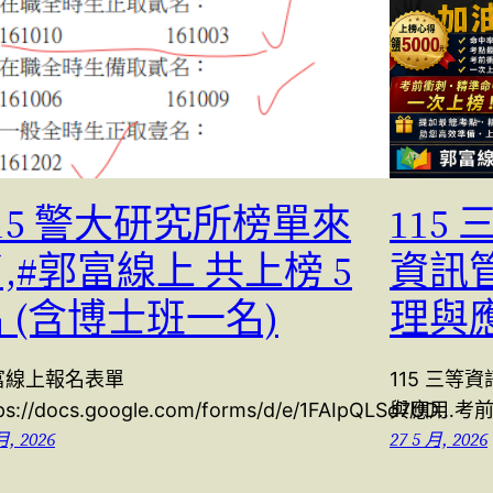
15 警大研究所榜單來
115
,#郭富線上 共上榜 5
資訊
 (含博士班一名)
理與
富線上報名表單
115 三
ps://docs.google.com/forms/d/e/1FAIpQLSd7UD…
與應用 考前猜
月, 2026
27 5 月, 2026