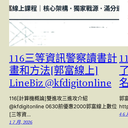
116三等資訊警察讀書計
1
畫和方法[郭富線上]
了
LineBiz @kfdigitonline
名
116[計算機概論]雙進攻三進攻介紹
郭
@kfdigitonline 0630前優惠2000郭富線上數位
htt
4 6 
[三等資…
1 7 月, 2026