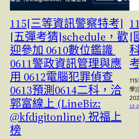
115[三等資訊警察特考]
1
[五彈考猜]schedule，歡
[
迎參加 0610數位鑑識
科
0611警政資訊管理與應
考
用 0612電腦犯罪偵查
11
0613預測0614二科，洽
學]
20
郭富線上 (LineBiz:
13 3
@kfdigitonline) 祝福上
榜