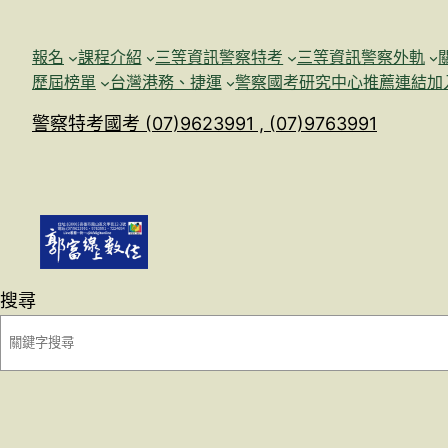
跳
至
報名
課程介紹
三等資訊警察特考
三等資訊警察外軌
主
歷屆榜單
台灣港務、捷運
警察國考研究中心
推薦連結加
要
警察特考國考 (07)9623991 , (07)9763991
內
容
搜尋