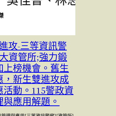
雙進攻-三等資訊警
警大資管所;強力鍛
加上榜機會。舊生
惠，新生雙進攻成
惠活動。115警政資
理與應用解題。
訊管理與應用[三等資訊警察][資管所]