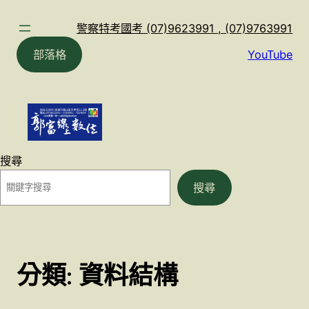
跳
至
警察特考國考 (07)9623991 , (07)9763991
主
部落格
YouTube
要
內
容
搜尋
搜尋
分類:
資料結構