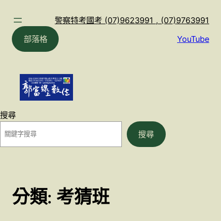
跳
至
警察特考國考 (07)9623991 , (07)9763991
主
部落格
YouTube
要
內
容
搜尋
搜尋
分類:
考猜班