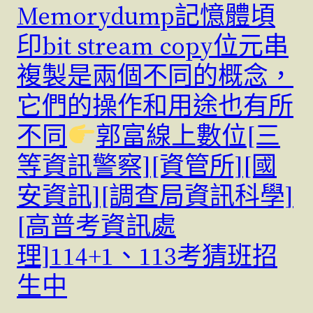
Memorydump記憶體頃
印bit stream copy位元串
複製是兩個不同的概念，
它們的操作和用途也有所
不同
郭富線上數位[三
等資訊警察][資管所][國
安資訊][調查局資訊科學]
[高普考資訊處
理]114+1、113考猜班招
生中