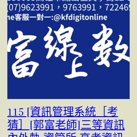
115 [資訊管理系統［考
猜］[郭富老師]三等資訊