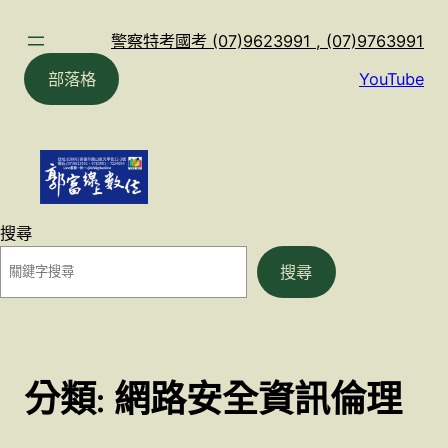
跳
至
警察特考國考 (07)9623991 , (07)9763991
主
部落格
YouTube
要
內
容
搜尋
搜尋
分類:
網路安全資訊倫理