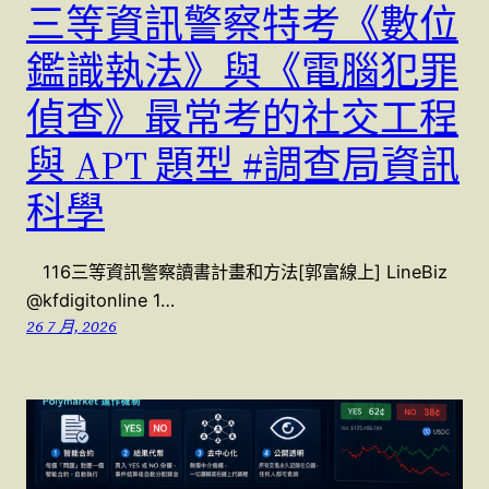
三等資訊警察特考《數位
鑑識執法》與《電腦犯罪
偵查》最常考的社交工程
與 APT 題型 #調查局資訊
科學
116三等資訊警察讀書計畫和方法[郭富線上] LineBiz
@kfdigitonline 1…
26 7 月, 2026