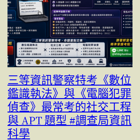
三等資訊警察特考《數位
鑑識執法》與《電腦犯罪
偵查》最常考的社交工程
與 APT 題型 #調查局資訊
科學