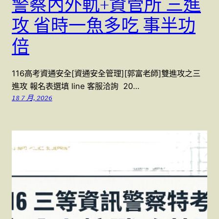
警察內外軌+資管所 三進
攻 省時一魚多吃 事半功
倍
116高考資通安全[資通安全管理][郭富老師]雙進攻之三
進攻 報名表選填 line 客服洽詢 20…
18 7 月, 2026