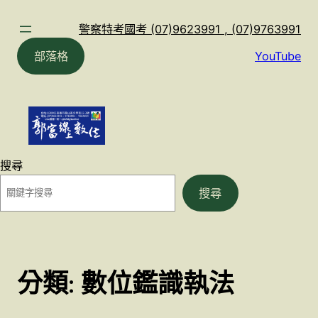
跳
至
警察特考國考 (07)9623991 , (07)9763991
主
部落格
YouTube
要
內
容
搜尋
搜尋
分類:
數位鑑識執法