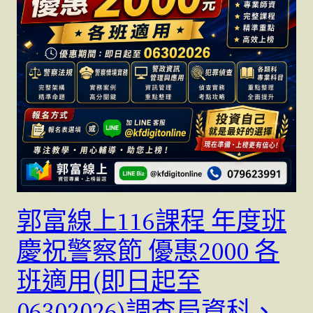
郭富線上116課程 年度班
慶祝警察節 優惠2000 各
班適用(即日起至
06302026)調查局資科、